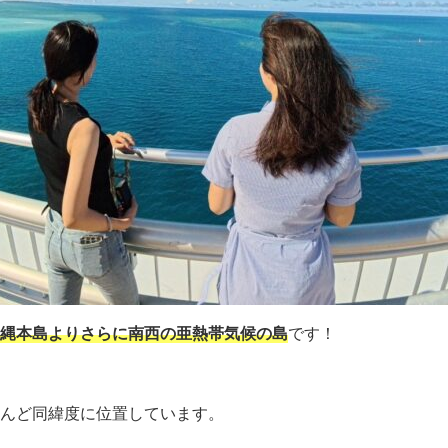
縄本島よりさらに南西の亜熱帯気候の島
です！
んど同緯度に位置しています。