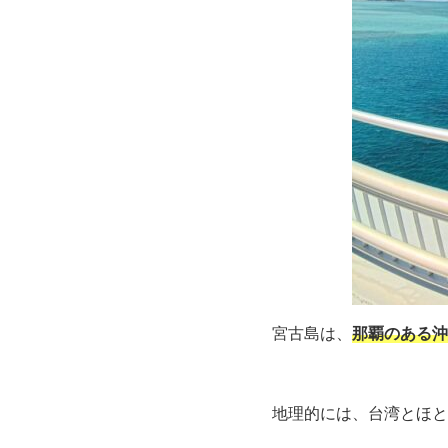
宮古島は、
那覇のある沖
地理的には、台湾とほと