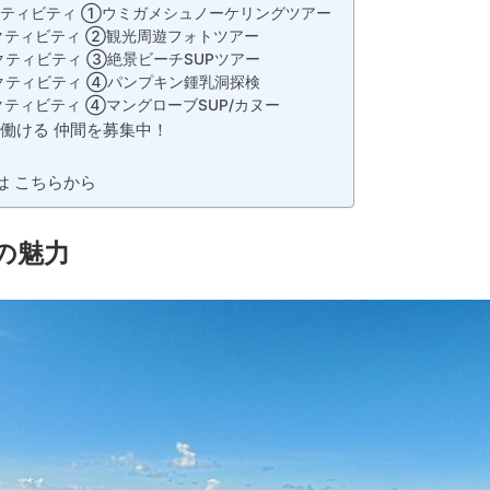
クティビティ ①ウミガメシュノーケリングツアー
クティビティ ②観光周遊フォトツアー
クティビティ ③絶景ビーチSUPツアー
クティビティ ④パンプキン鍾乳洞探検
ティビティ ④マングローブSUP/カヌー
に働ける 仲間を募集中！
は こちらから
の魅力