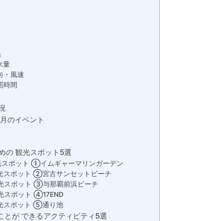
温
水量
向・風速
照時間
況
3月のイベント
めの 観光スポット5選
光スポット ①イムギャーマリンガーデン
光スポット ②宮古サンセットビーチ
光スポット ③与那覇前浜ビーチ
スポット ④17END
光スポット ⑤通り池
ことが できるアクティビティ5選