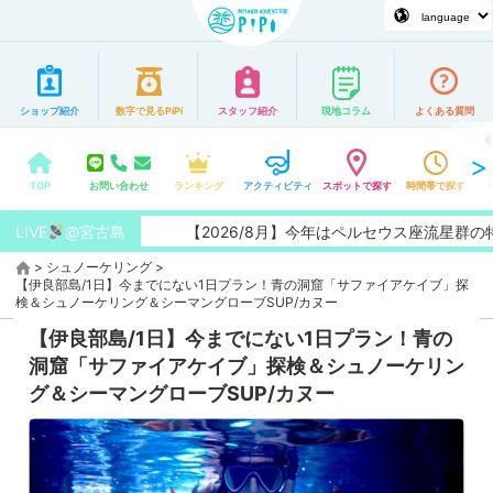
ショップ紹介
数字で見るPiPi
スタッフ紹介
現地コラム
よくある質問
TOP
お問い合わせ
ランキング
アクティビティ
スポットで探す
時間帯で探す
LIVE
@宮古島
【2026/8月】今年はペルセウス座流星群の特大観
>
シュノーケリング
>
【伊良部島/1日】今までにない1日プラン！青の洞窟「サファイアケイブ」探
検＆シュノーケリング＆シーマングローブSUP/カヌー
【伊良部島/1日】今までにない1日プラン！青の
洞窟「サファイアケイブ」探検＆シュノーケリン
グ＆シーマングローブSUP/カヌー