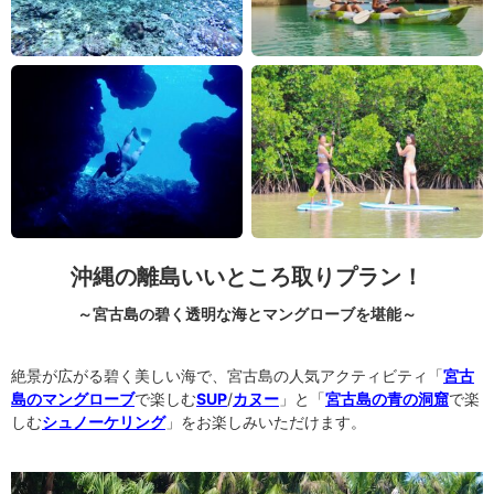
沖縄の離島いいところ取りプラン！
～宮古島の碧く透明な海とマングローブを堪能～
絶景が広がる碧く美しい海で、宮古島の人気アクティビティ「
宮古
島のマングローブ
で楽しむ
SUP
/
カヌー
」と「
宮古島の青の洞窟
で楽
しむ
シュノーケリング
」をお楽しみいただけます。