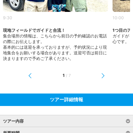
9:30
10:00
現地フィールドでガイドと合流！
1つ目のア
集合場所の情報は、こちらから前日の予約確認のお電話
ガイドが
の際にお伝えします。
心です。
基本的には送迎を承っておりますが、予約状況により現
地集合をお願いする場合があります。送迎可否は前日に
決まりますので予めご了承ください。
1
/
7
ツアー詳細情報
ツアー内容
所要時間