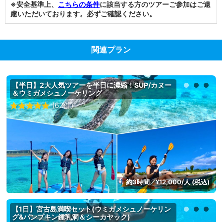
※安全基準上、
こちらの条件
に該当する方のツアーご参加はご遠
慮いただいております。必ずご確認ください。
関連プラン
【半日】2大人気ツアーを半日に濃縮！SUP/カヌー
＆ウミガメシュノーケリング
(62件)
約3時間
¥12,000/人 (税込)
／
【1日】宮古島満喫セット(ウミガメシュノーケリン
グ&パンプキン鍾乳洞＆シーカヤック)