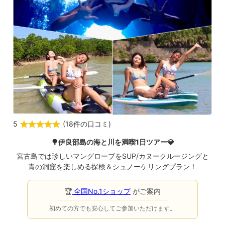
5
(
18件の口コミ
)
🌳伊良部島の海と川を満喫1日ツアー
💎
宮古島では珍しいマングローブをSUP/カヌークルージングと
青の洞窟を楽しめる探検＆シュノーケリングプラン！
🏆
全国No.1ショップ
がご案内
初めての方でも安心してご参加いただけます。