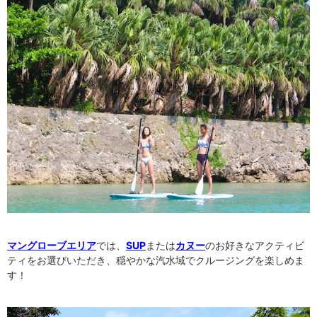
マングローブエリア
では、
SUP
または
カヌー
のお好きなアクティビ
ティをお選びいただき、穏やかな汽水域でクルージングを楽しめま
す！