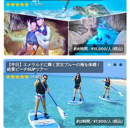
(76件)
約6時間
¥15,000/人 (税込)
／
【半日】エメラルドに輝く宮古ブルーの海を体感！
絶景ビーチSUPツアー
(42件)
約2時間
¥7,900/人 (税込)
／