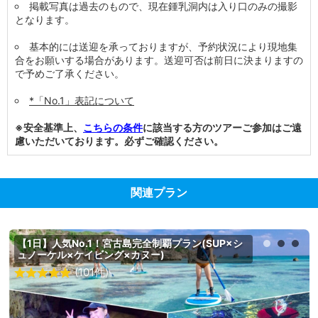
掲載写真は過去のもので、現在鍾乳洞内は入り口のみの撮影
となります。
基本的には送迎を承っておりますが、予約状況により現地集
合をお願いする場合があります。送迎可否は前日に決まりますの
で予めご了承ください。
*「No.1」表記について
※安全基準上、
こちらの条件
に該当する方のツアーご参加はご遠
慮いただいております。必ずご確認ください。
関連プラン
【1日】人気No.1！宮古島完全制覇プラン(SUP×シ
ュノーケル×ケイビング×カヌー)
(101件)