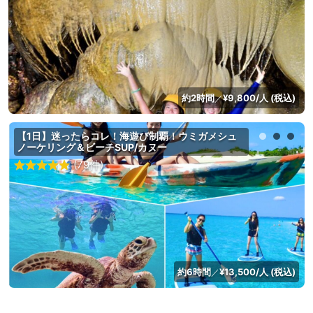
約2時間
¥9,800/人 (税込)
／
【1日】迷ったらコレ！海遊び制覇！ウミガメシュ
ノーケリング＆ビーチSUP/カヌー
(79件)
約6時間
¥13,500/人 (税込)
／