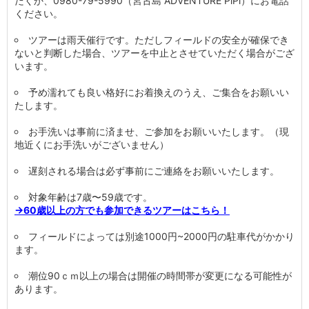
だくか、0980-79-5990（宮古島 ADVENTURE PiPi）にお電話
ください。
ツアーは雨天催行です。ただしフィールドの安全が確保でき
ないと判断した場合、ツアーを中止とさせていただく場合がござ
います。
予め濡れても良い格好にお着換えのうえ、ご集合をお願いい
たします。
お手洗いは事前に済ませ、ご参加をお願いいたします。（現
地近くにお手洗いがございません）
遅刻される場合は必ず事前にご連絡をお願いいたします。
対象年齢は7歳〜59歳です。
→60歳以上の方でも参加できるツアーはこちら！
フィールドによっては別途1000円~2000円の駐車代がかかり
ます。
潮位90ｃｍ以上の場合は開催の時間帯が変更になる可能性が
あります。