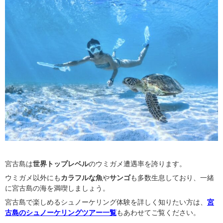
宮古島は
世界トップレベル
のウミガメ遭遇率を誇ります。
ウミガメ以外にも
カラフルな魚
や
サンゴ
も多数生息しており、一緒
に宮古島の海を満喫しましょう。
宮古島で楽しめるシュノーケリング体験を詳しく知りたい方は、
宮
古島のシュノーケリングツアー一覧
もあわせてご覧ください。