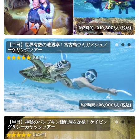
約7時間
¥19,800/人 (税込)
／
【半日】世界有数の遭遇率！宮古島ウミガメシュノ
ーケリングツアー
(68件)
約2時間
¥6,900/人 (税込)
／
【半日】神秘のパンプキン鍾乳洞を探検！ケイビン
グ＆シーカヤックツアー
(54件)