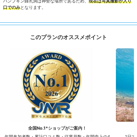
パンプキン鍾乳洞は神聖な場所であるため、
現在は写真撮影が入り
口でのみ
となります。
このプランのオススメポイント
全国No.1*ショップがご案内！
年間参加者数・累計口コミ数・従業員数・年間売上の4
1日