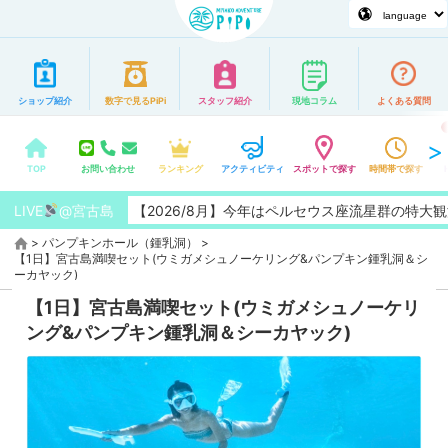
ショップ紹介
数字で見るPiPi
スタッフ紹介
現地コラム
よくある質問
TOP
お問い合わせ
ランキング
アクティビティ
スポットで探す
時間帯で探す
LIVE
@宮古島
【2026/8月】今年はペルセウス座流星群の特大観測チャン
>
パンプキンホール（鍾乳洞）
>
【1日】宮古島満喫セット(ウミガメシュノーケリング&パンプキン鍾乳洞＆シ
ーカヤック)
【1日】宮古島満喫セット(ウミガメシュノーケリ
ング&パンプキン鍾乳洞＆シーカヤック)