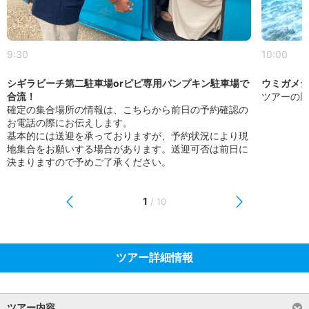
9:30
10:00
シギラビーチ第二駐車場orピピ専用パンプキン駐車場で
ウミガメ
合流！
ツアーの
確定の集合場所の情報は、こちらから前日の予約確認の
お電話の際にお伝えします。
基本的には送迎を承っておりますが、予約状況により現
地集合をお願いする場合があります。送迎可否は前日に
決まりますので予めご了承ください。
1
/
10
ツアー詳細情報
ツアー内容