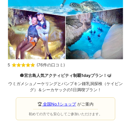
5
(
76件の口コミ
)
🎃宮古島人気アクティビティ制覇1dayプラン！🤿
ウミガメシュノーケリングとパンプキン鍾乳洞探検（ケイビン
グ）＆シーカヤックの1日満喫プラン！
🏆
全国No.1ショップ
がご案内
初めての方でも安心してご参加いただけます。