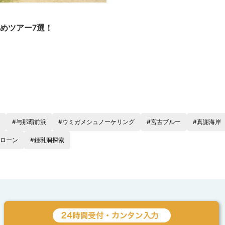
めツアー7選！
#与那覇前浜
#ウミガメシュノーケリング
#宮古ブルー
#真謝海岸
ドローン
#鍾乳洞探索