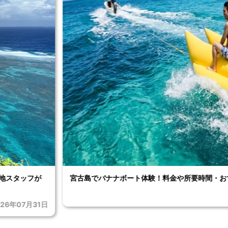
！
宮古島には空港が2つある？宮古空港と下地島空
026年07月25日