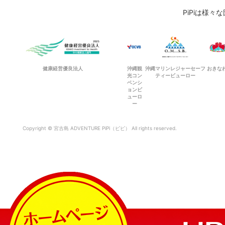
PiPiは様
健康経営優良法人
沖縄観
沖縄マリンレジャーセーフ
おきな
光コン
ティービューロー
ベンシ
ョンビ
ューロ
ー
Copyright © 宮古島 ADVENTURE PiPi（ピピ） All rights reserved.