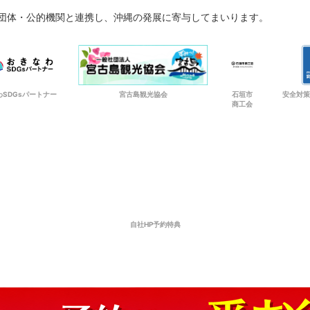
々な団体・公的機関と連携し、
沖縄の発展に寄与してまいります。
わSDGsパートナー
宮古島観光協会
石垣市
安全対策
商工会
自社HP予約特典