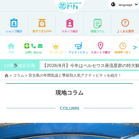
ショップ紹介
数字で見るPiPi
スタッフ紹介
現地コラム
よくある質問
TOP
お問い合わせ
ランキング
アクティビティ
スポットで探す
時間帯で探す
LIVE
【2026/8月】今年はペルセウス座流星群の特大観測チャンス
@宮古島
>
コラム
>
宮古島の年間気温と季節別人気アクティビティを紹介！
現地コラム
COLUMN