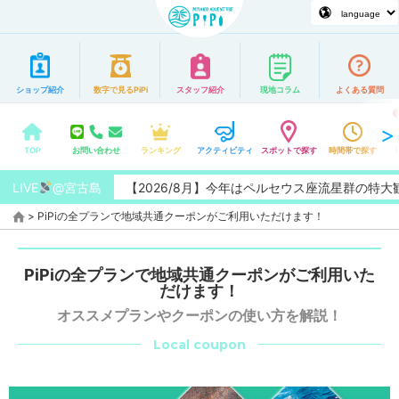
ショップ紹介
数字で見るPiPi
スタッフ紹介
現地コラム
よくある質問
TOP
お問い合わせ
ランキング
アクティビティ
スポットで探す
時間帯で探す
LIVE
@宮古島
【2026/8月】今年はペルセウス座流星群の特大観測チ
>
PiPiの全プランで地域共通クーポンがご利用いただけます！
PiPiの全プランで地域共通クーポンがご利用いた
だけます！
オススメプランやクーポンの使い方を解説！
Local coupon