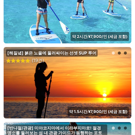
약 2시간
¥7,900/인 (세금 포함)
/
[해질녘] 붉은 노을에 둘러싸이는 선셋 SUP 투어
(19건)
약 1.5시간
¥7,900/인 (세금 포함)
/
[반나절/관광] 미야코지마에서 이라부지마로! 절경
명소를 둘러보는 섬 내 관광 가이드가 동행하는 포토