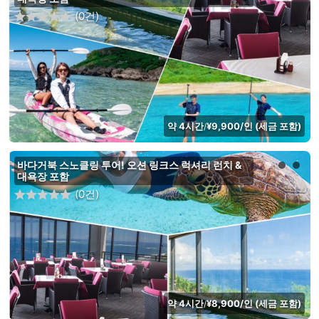
(0건)
약 4시간
¥9,900/인 (세금 포함)
/
바다거북 스노클링 투어! 오션 링크스 럭셔리 런치 &
대욕장 포함
(0건)
약 4시간
¥8,900/인 (세금 포함)
/