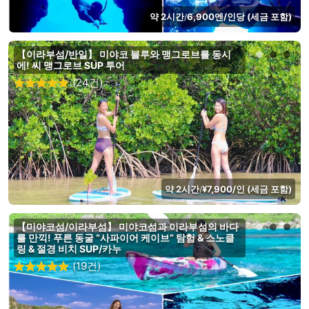
약 2시간
6,900엔/인당 (세금 포함)
/
【이라부섬/반일】 미야코 블루와 맹그로브를 동시
에! 씨 맹그로브 SUP 투어
(24건)
약 2시간
¥7,900/인 (세금 포함)
/
【미야코섬/이라부섬】 미야코섬과 이라부섬의 바다
를 만끽! 푸른 동굴 “사파이어 케이브” 탐험 & 스노클
링 & 절경 비치 SUP/카누
(19건)