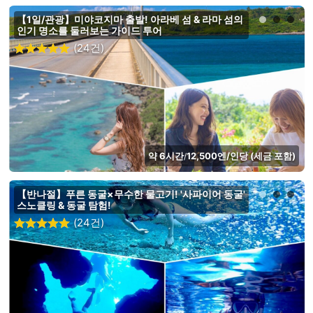
【1일/관광】미야코지마 출발! 아라베 섬 & 라마 섬의
인기 명소를 둘러보는 가이드 투어
(24건)
약 6시간
12,500엔/인당 (세금 포함)
/
【반나절】푸른 동굴×무수한 물고기! '사파이어 동굴'
스노클링 & 동굴 탐험!
(24건)