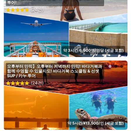
투어!
(24건)
약 3시간
6,900엔/인당 (세금 포함)
/
오후부터 만끽】오후부터 저녁까지 만끽! 바다거북과
함께 수영할 수 있을지도! 바다거북 스노클링 & 선셋
SUP / 카누 투어
(24건)
약 5시간
¥13,500/인 (세금 포함)
/