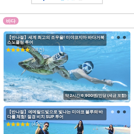
바다
【반나절】세계 최고의 조우율! 미야코지마 바다거북
스노클링 투어
(68건)
약 2시간
6,900엔/인당 (세금 포함)
/
【반나절】에메랄드빛으로 빛나는 미야코 블루의 바
다를 체험! 절경 비치 SUP 투어
(42건)