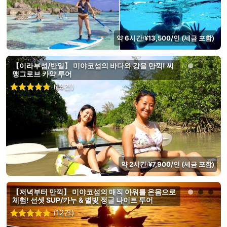
약 6시간
¥13,500/인 (세금 포함)
/
【이라부섬/반일】 미야코섬의 바다와 강을 만끽! 씨
맹그로브 카약 투어
(18건)
약 2시간
¥7,900/인 (세금 포함)
/
【저녁부터 만끽】 미야코섬의 매직 아워를 온몸으로
체험! 선셋 SUP/카누 & 별빛 정글 나이트 투어
(12건)