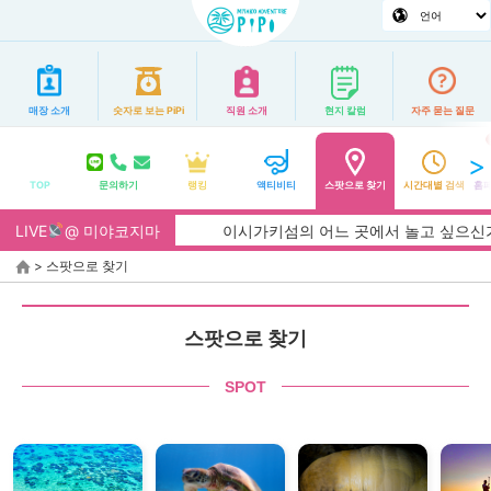
매장 소개
숫자로 보는 PiPi
직원 소개
현지 칼럼
자주 묻는 질문
TOP
문의하기
랭킹
액티비티
스팟으로 찾기
시간대별 검색
홈페
LIVE
@ 미야코지마
이시가키섬의 어느 곳에서 놀고 싶으신가요? 사진
>
스팟으로 찾기
스팟으로 찾기
SPOT