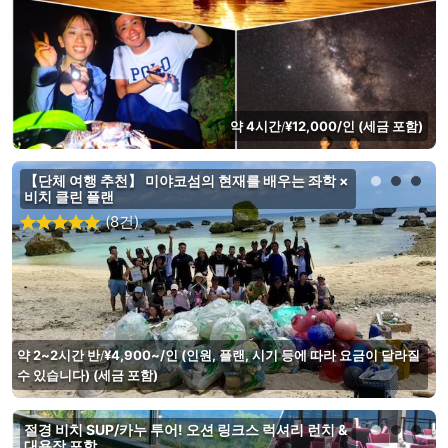
약 4시간
¥12,000/인 (세금 포함)
/
【단체 여행 추천】 미야코섬의 현재를 배우는 좌학 ×
비치 클린 플랜
(8건)
약 2~2시간 반
¥4,900~/인 (인원, 플랜, 시기 등에 따라 요금이 달라질
/
수 있습니다) (세금 포함)
절경 비치 SUP/카누 투어! 오션 링크스 럭셔리 런치 &
대욕장 포함