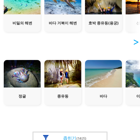
비밀의 해변
바다 거북이 해변
호박 종유동(용궁)
선
정글
종유동
바다
이
좁히기
(14건)