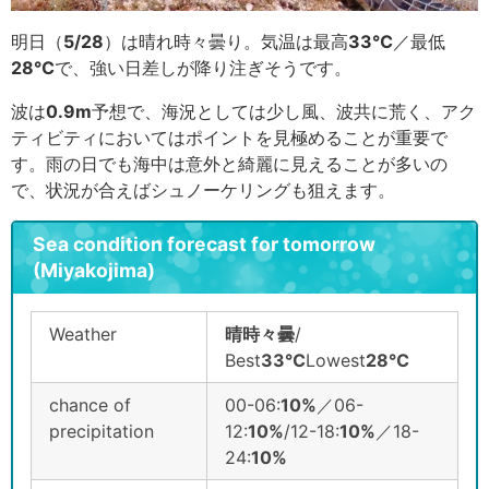
明日（
5/28
）は晴れ時々曇り。気温は最高
33℃
／最低
28℃
で、強い日差しが降り注ぎそうです。
波は
0.9
m
予想で、海況としては少し風、波共に荒く、アク
ティビティにおいてはポイントを見極めることが重要で
す。雨の日でも海中は意外と綺麗に見えることが多いの
で、状況が合えばシュノーケリングも狙えます。
Sea condition forecast for tomorrow
(Miyakojima)
Weather
晴時々曇
/
Best
33℃
Lowest
28℃
chance of
00-06:
1
0%
／06-
precipitation
12:
1
0%
/12-18:
1
0%
／18-
24:
1
0%