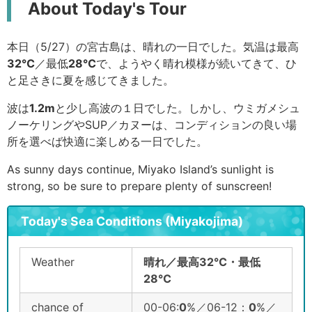
About Today's Tour
本日（5/27）の宮古島は、晴れの一日でした。気温は最高
32
℃
／最低
28℃
で、ようやく晴れ模様が続いてきて、ひ
と足さきに夏を感じてきました。
波は
1.2
m
と少し高波の１日でした。しかし、ウミガメシュ
ノーケリングやSUP／カヌーは、コンディションの良い場
所を選べば快適に楽しめる一日でした。
As sunny days continue, Miyako Island’s sunlight is
strong, so be sure to prepare plenty of sunscreen!
Today's Sea Conditions (Miyakojima)
Weather
晴れ／最高32℃・最低
28℃
chance of
00-06:
0
%／06-12：
0
%／