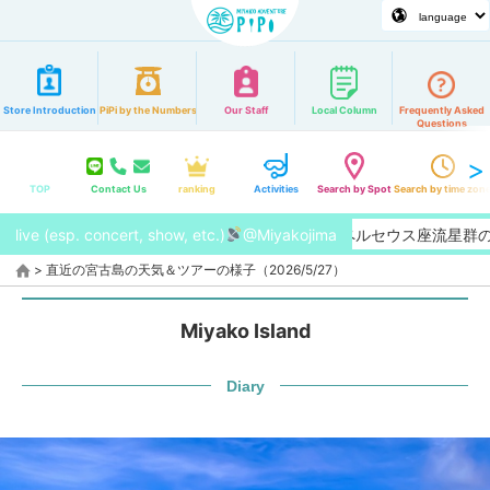
Store Introduction
PiPi by the Numbers
Our Staff
Local Column
Frequently Asked
Questions
TOP
Contact Us
ranking
Activities
Search by Spot
Search by time zon
live (esp. concert, show, etc.)
【2026/8月】今年はペルセウス座流星群の特
@Miyakojima
>
直近の宮古島の天気＆ツアーの様子（2026/5/27）
Miyako Island
Diary