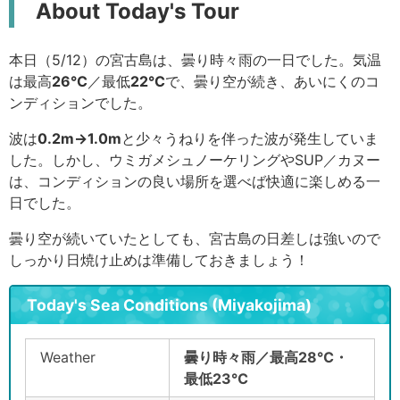
About Today's Tour
本日（5/12）の宮古島は、曇り時々雨の一日でした。気温
は最高
26°C
／最低
22°C
で、曇り空が続き、あいにくのコ
ンディションでした。
波は
0.2m→1.0m
と少々うねりを伴った波が発生していま
した。しかし、ウミガメシュノーケリングやSUP／カヌー
は、コンディションの良い場所を選べば快適に楽しめる一
日でした。
曇り空が続いていたとしても、宮古島の日差しは強いので
しっかり日焼け止めは準備しておきましょう！
Today's Sea Conditions (Miyakojima)
Weather
曇り時々雨／最高28℃・
最低23℃