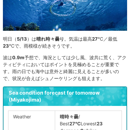
明日（
5/13
）は
晴れ時々曇り
。気温は最高
27
℃／最低
23
℃で、雨模様が続きそうです。
波は
0.9
m
予想で、海況としては少し風、波共に荒く、アク
ティビティにおいてはポイントを見極めることが重要で
す。雨の日でも海中は意外と綺麗に見えることが多いの
で、状況が合えばシュノーケリングも狙えます。
Sea condition forecast for tomorrow
(Miyakojima)
Weather
晴時々曇
/
Best
27°C
Lowest
23