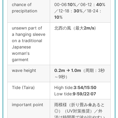
chance of
00-06:
1
0
%／06-12：
4
0
%
precipitation
／12-18：
3
0
%／18-24：
1
0
%
unsewn part of
北西の風（最大
2
m/s
)
a hanging sleeve
on a traditional
Japanese
woman's
garment
wave height
0.2m → 1.0m
（周期：3秒
～9秒）
Tide (Taira)
High tide:
3:54/15:50
Low tide:
9:59/22:07
important point
雨模様（折り畳み傘あると
◎）（UV対策推奨）／外
洋は時間帯で波が出やすい