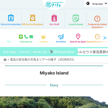
Store Introduction
PiPi by the Numbers
Our Staff
Local Column
Frequently Asked
Questions
TOP
Contact Us
ranking
Activities
Search by Spot
Search by time zon
live (esp. concert, show, etc.)
【2026/8月】今年はペルセウス座流星群の特
@Miyakojima
>
直近の宮古島の天気＆ツアーの様子（2026/5/12）
Miyako Island
Diary