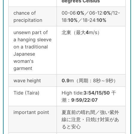
degrees Celsius
chance of
00-06:
0%
／06-12:
0%
/12-
precipitation
18:
1
0%
／18-24:
1
0%
unsewn part of
北東（最大
4
m/s）
a hanging sleeve
on a traditional
Japanese
woman's
garment
wave height
0.9
m（周期：8秒～9秒）
Tide (Taira)
High tide:
3:54/15/50
干
潮：
9:59/22:07
important point
夏直前の晴れ間／強い紫外
線に注意・日焼け対策があ
ると安心