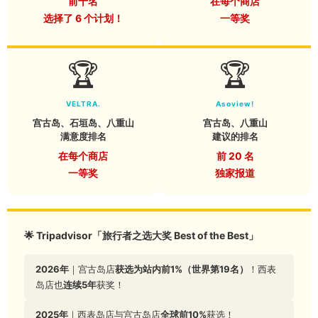
前十名
在每个商店
选择了 6 个计划！
一等奖
🏆
🏆
VELTRA.
Asoview!
宫古岛、石垣岛、八重山
宫古岛、八重山
满意度排名
建议的排名
在每个商店
前 20 名
一等奖
独家报道
🌟 Tripadvisor「旅行者之选大奖 Best of the Best」
2026年
｜宫古岛店
获选为站内前1%（
世界第19名）
！西表
岛店也
连续5年
获奖！
2025年
｜西表岛店与宫古岛店
全球前10%
获选！