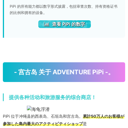
PiPi 的所有能力都以数字形式披露，包括审查次数、持有资格证书
的比例和拥有的设备。
查看 PiPi 的数字
- 宫古岛 关于 ADVENTURE PiPi -。
提供各种活动和旅游服务的综合商店！
PiPi 位于冲绳县的西表岛、石垣岛和宫古岛。
累計50万人のお客様が
参加した島内最大のアクティビティショップ
是