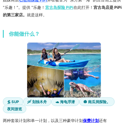
"乐趣！"。提供 "乐趣！
宫古岛探险 PiPi
在此打开！
宫古岛店是 PiPi
的第三家店。
就是这样。
你能做什么？
🏄 SUP
🛶 划独木舟
🐢 海龟浮潜
🎃 南瓜洞探险。
夜间游览
两种套装计划和单一计划，以及三种豪华计划
保费计划
还有