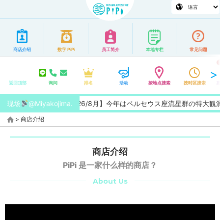
商店介绍
数字 PiPi
员工简介
本地专栏
常见问题
返回顶部
询问
排名
活动
按地点搜索
按时区搜索
现场
@Miyakojima.
【2026/8月】今年はペルセウス座流星群の特大観
>
商店介绍
商店介绍
PiPi 是一家什么样的商店？
About Us