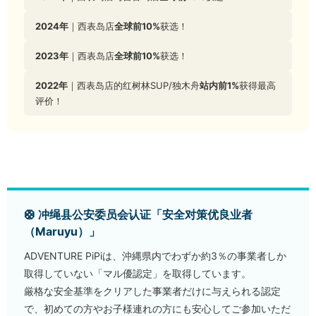
2024年
｜西表岛店
全球前10%
获选！
2023年
｜西表岛店
全球前10%
获选！
2022年
｜西表岛店的红树林SUP/独木舟
站内前1%
获得最高
评价！
🛟 冲绳县公安委员会认证「安全对策优良业者
（Maruyu）」
ADVENTURE PiPiは、沖縄県内でわずか約3％の事業者しか
取得していない「マル優認定」を取得しています。
厳格な安全基準をクリアした事業者だけに与えられる認定
で、初めての方やお子様連れの方にも安心してご参加いただ