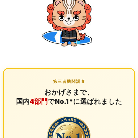
第三者機関調査
おかげさまで、
国内
4部門
でNo.1*に選ばれました