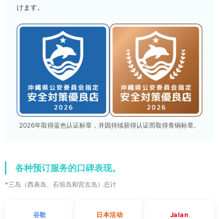
けます。
2026年取得蓝色认证标章，并因持续获得认证而取得青铜标章。
各种预订服务的口碑表现。
*三岛（西表岛、石垣岛和宫古岛）总计
谷歌
日本活动
Jalan