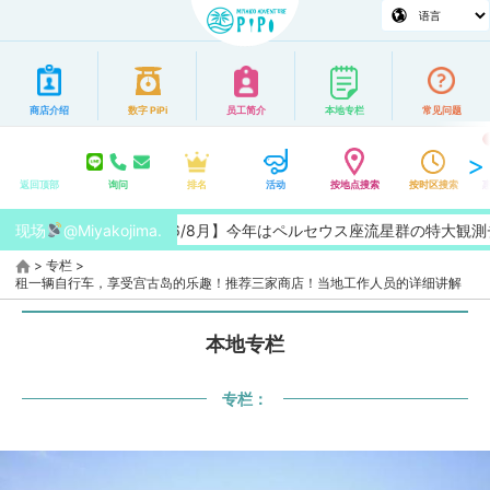
商店介绍
数字 PiPi
员工简介
本地专栏
常见问题
返回顶部
询问
排名
活动
按地点搜索
按时区搜索
现场
【2026/8月】今年はペルセウス座流星群の特大観測チャンス！大
@Miyakojima.
>
专栏
>
租一辆自行车，享受宫古岛的乐趣！推荐三家商店！当地工作人员的详细讲解
本地专栏
专栏：