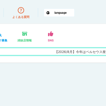
よくある質問
フ募集
姉妹店情報
SNS
【2026/8月】今年はペルセウス