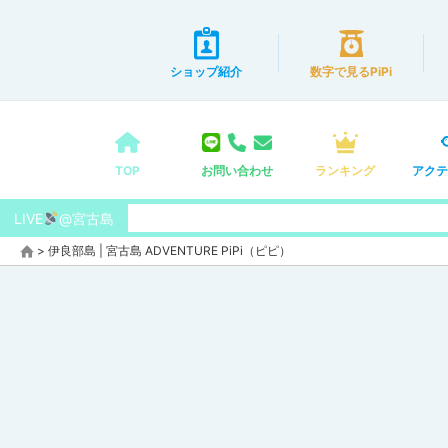
ショップ紹介
数字で見るPiPi
TOP
お問い合わせ
ランキング
アクテ
LIVE
@宮古島
>
伊良部島 | 宮古島 ADVENTURE PiPi（ピピ）