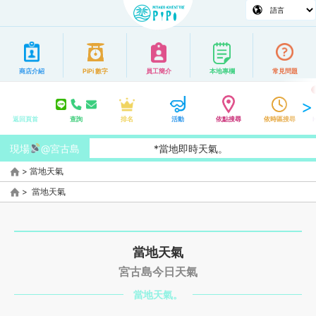
商店介紹
PiPi 數字
員工簡介
本地專欄
常見問題
返回頁首
查詢
排名
活動
依點搜尋
依時區搜尋
現場
@宮古島
*當地即時天氣。
>
當地天氣
>
當地天氣
當地天氣
宮古島今日天氣
當地天氣。