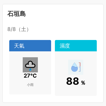
石垣島
8/8（土）
天氣
濕度
27
℃
88
％
小雨