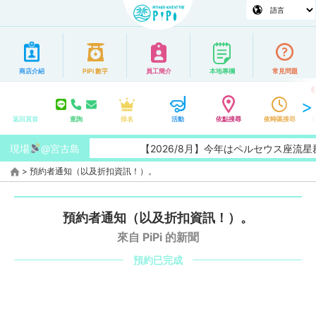
商店介紹
PiPi 數字
員工簡介
本地專欄
常見問題
返回頁首
查詢
排名
活動
依點搜尋
依時區搜尋
現場
@宮古島
【2026/8月】今年はペルセウス座流星群
>
預約者通知（以及折扣資訊！）。
預約者通知（以及折扣資訊！）。
來自 PiPi 的新聞
預約已完成