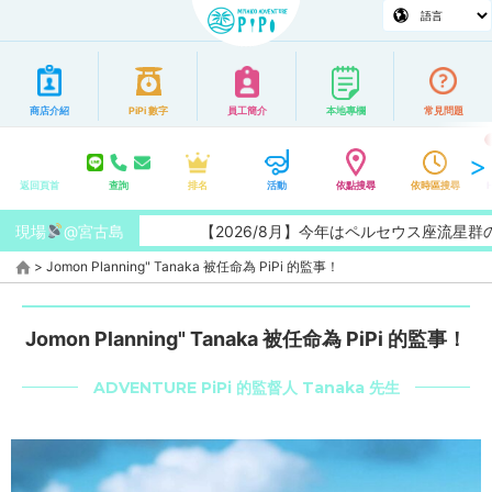
商店介紹
PiPi 數字
員工簡介
本地專欄
常見問題
返回頁首
查詢
排名
活動
依點搜尋
依時區搜尋
現場
@宮古島
【2026/8月】今年はペルセウス座流星群の特
>
Jomon Planning" Tanaka 被任命為 PiPi 的監事！
Jomon Planning" Tanaka 被任命為 PiPi 的監事！
ADVENTURE PiPi 的監督人 Tanaka 先生