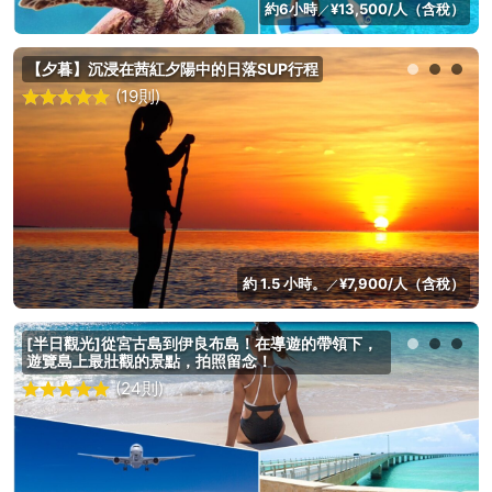
約6小時
¥13,500/人（含稅）
／
【夕暮】沉浸在茜紅夕陽中的日落SUP行程
(19則)
約 1.5 小時。
¥7,900/人（含稅）
／
[半日觀光]從宮古島到伊良布島！在導遊的帶領下，
遊覽島上最壯觀的景點，拍照留念！
(24則)