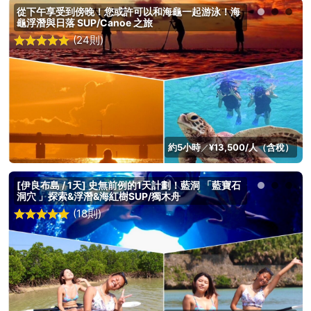
從下午享受到傍晚！您或許可以和海龜一起游泳！海
龜浮潛與日落 SUP/Canoe 之旅
(24則)
約5小時
¥13,500/人（含稅）
／
[伊良布島 / 1天] 史無前例的1天計劃！藍洞 「藍寶石
洞穴 」探索&浮潛&海紅樹SUP/獨木舟
(18則)