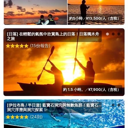
約5小時
¥13,500/人（含稅）
／
[日落] 在輕鬆的氣氛中欣賞島上的日落！日落獨木舟
之旅
(15份報告)
約 1.5 小時。
¥7,900/人（含稅）
／
[伊拉布島 / 半日遊] 藍寶石洞穴與無數魚群！藍寶石
洞穴浮潛與洞穴探索！
(24則)