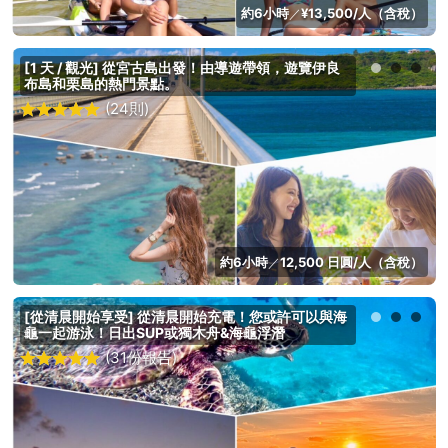
約6小時
¥13,500/人（含稅）
／
[1 天 / 觀光] 從宮古島出發！由導遊帶領，遊覽伊良
布島和栗島的熱門景點。
(24則)
約6小時
12,500 日圓/人（含稅）
／
[從清晨開始享受] 從清晨開始充電！您或許可以與海
龜一起游泳！日出SUP或獨木舟&海龜浮潛
(31份報告)