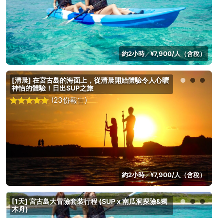
約2小時
¥7,900/人（含稅）
／
[清晨] 在宮古島的海面上，從清晨開始體驗令人心曠
神怡的體驗！日出SUP之旅
(23份報告)
約2小時
¥7,900/人（含稅）
／
[1天] 宮古島大冒險套裝行程 (SUP x 南瓜洞探險&獨
木舟)