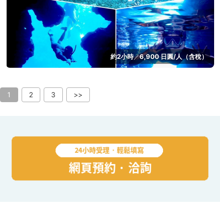
約2小時
6,900 日圓/人（含稅）
／
1
2
3
>>