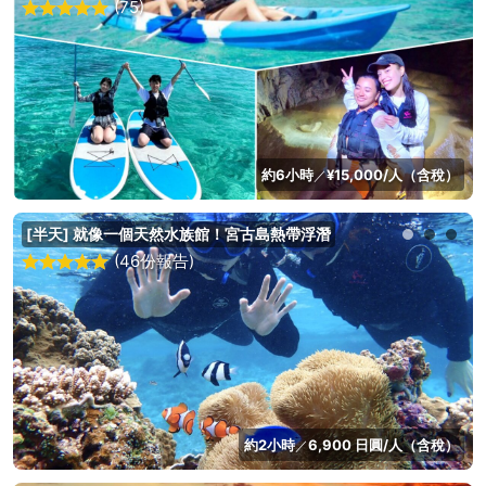
(75)
約6小時
¥15,000/人（含稅）
／
[半天] 就像一個天然水族館！宮古島熱帶浮潛
(46份報告)
約2小時
6,900 日圓/人（含稅）
／