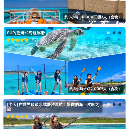
約3小時
6,900 日圓/人（含稅）
／
SUP/泛舟和海龜浮潛
(62)
約3小時
¥12,000/人（含稅）
／
[半天]在世界頂級水域優雅巡航！壯觀的海上皮艇之
旅
(41個案例)