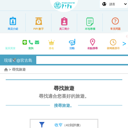
商店介紹
PiPi 數字
員工簡介
本地專欄
常見問題
返回頁首
查詢
排名
活動
依點搜尋
依時區搜尋
現場
@宮古島
>
尋找旅遊
尋找旅遊
尋找適合您喜好的旅遊。
搜尋旅遊。
收窄
（42則評價）