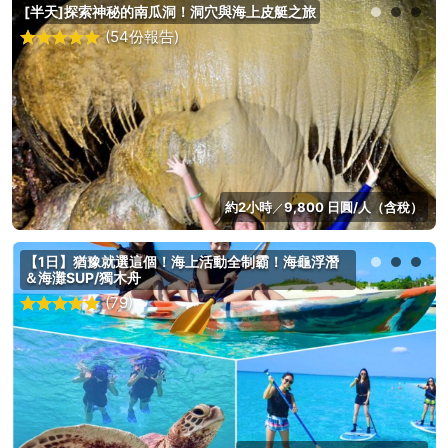
[半天]探索神秘的南瓜洞！洞穴與海上皮艇之旅
(54份報告)
約2小時
9,800 日圓/人（含稅）
／
【1日】猶豫就選這個！海上活動全制霸！海龜浮潛
＆海灘SUP/獨木舟
(79)