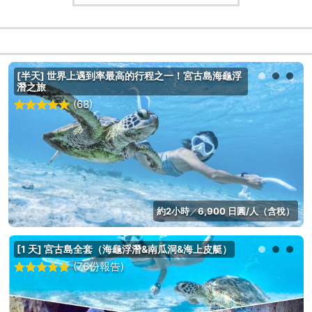
[半天] 世界上遇到率最高的行程之一！宮古島海龜浮
潛之旅
(68)
約2小時
6,900 日圓/人（含稅）
／
[1 天] 宮古島全套（海龜浮潛&南瓜洞&海上皮艇）
(76份報告)