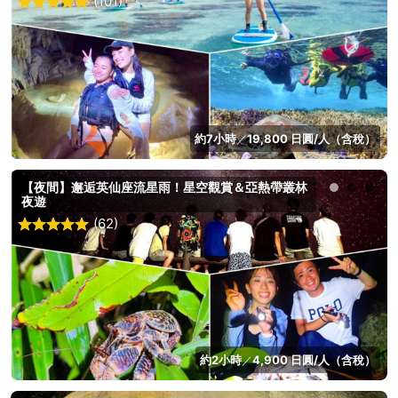
(101)
約7小時
19,800 日圓/人（含稅）
／
【夜間】邂逅英仙座流星雨！星空觀賞＆亞熱帶叢林
夜遊
(62)
約2小時
4,900 日圓/人（含稅）
／