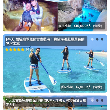
約6小時
¥15,000/人（含稅）
／
[半天]體驗翡翠般的宮古藍海！眺望海灘壯麗景色的
SUP之旅
(42則)
約2小時
¥7,900/人（含稅）
／
1 天宮古島完整觀光計畫 (SUP x 浮潛 x 洞穴探險 x 獨
木舟)