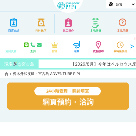
商店介紹
PiPi 數字
員工簡介
本地專欄
常見問題
返回頁首
查詢
排名
活動
依點搜尋
依時區搜尋
現場
@宮古島
【2026/8月】今年はペルセウ
>
獨木舟和皮艇 - 宮古島 ADVENTURE PiPi