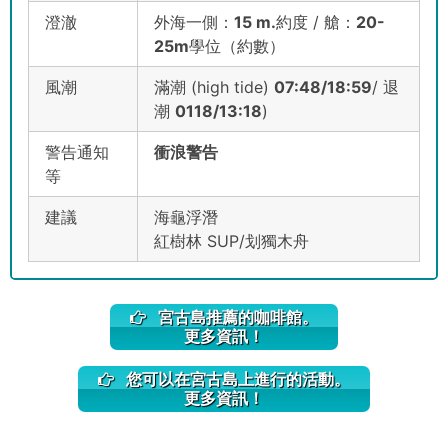
澄澈
外海一側：
15 m.
約度 / 艙：
20-
25m
學位（約數）
風潮
滿潮 (high tide)
07:48/18:59
/ 退
潮
01
18/13:18
)
警告通知
衝浪警告
等
建議
海龜浮潛
紅樹林 SUP/划獨木舟
宮古島推薦的咖啡館。
更多資訊！
您可以在宮古島上進行的活動。
更多資訊！