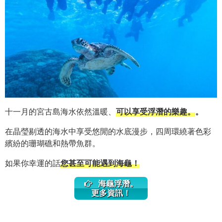
十一月的宮古島海水依然溫暖、
可以享受浮潛的樂趣。
。
在晶瑩剔透的海水中享受悠閒的水底漫步，四周環繞著色彩
繽紛的珊瑚礁和熱帶魚群。
如果你幸運的話
您甚至可能遇到海龜！
海龜浮潛。
更多資訊！