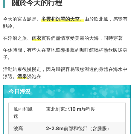
關於今天的行程
今天的宮古島是、
多雲和沉悶的天空。
由於吹北風，感覺有
點冷。
在浮潛之旅、
雨衣
賓客們盡情享受美麗的大海，同時穿著
午休時間，有些人在當地嚮導推薦的咖啡館喝杯熱飲暖暖身
子。
活動結束後慢慢走，因為風很容易讓您濕透的身體在海水中
涼透。
溫泉
浸泡在
今日海況
風向和風
東北到東北
10 m/s
程度
速
波高
2-2.8m
前部和後部（含腫脹）