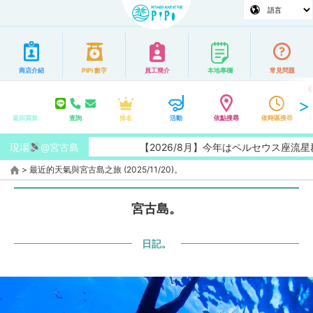
商店介紹
PiPi 數字
員工簡介
本地專欄
常見問題
返回頁首
查詢
排名
活動
依點搜尋
依時區搜尋
現場
@宮古島
【2026/8月】今年はペルセウス座流星群
>
最近的天氣與宮古島之旅 (2025/11/20)。
宮古島。
日記。