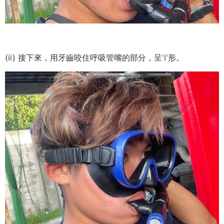
(ii) 接下來，用牙齒咬住呼吸管嘴的部分，呈'i'形。