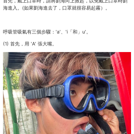
首先，戴上口罩時，請將劉海向上掀起，以免戴上口罩時劉
海進入。(如果劉海進去了，口罩就很容易起霧）。
呼吸管吸氣有三個步驟：'a'、'i「和」u'。
(1) 首先，用 'A' 張大嘴。