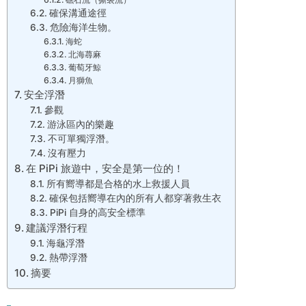
確保溝通途徑
危險海洋生物。
海蛇
北海蕁麻
葡萄牙鯨
月獅魚
安全浮潛
參觀
游泳區內的樂趣
不可單獨浮潛。
沒有壓力
在 PiPi 旅遊中，安全是第一位的！
所有嚮導都是合格的水上救援人員
確保包括嚮導在內的所有人都穿著救生衣
PiPi 自身的高安全標準
建議浮潛行程
海龜浮潛
熱帶浮潛
摘要