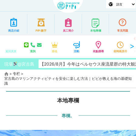
商店介紹
PiPi 數字
員工簡介
本地專欄
常見問題
返回頁首
查詢
排名
活動
依點搜尋
依時區搜尋
現場
【2026/8月】今年はペルセウス座流星群の特大観測チャンス
@宮古島
>
专栏
>
宮古島のマリンアクティビティを安全に楽しむ方法｜ピピが教える海の基礎知
識
本地專欄
專欄。