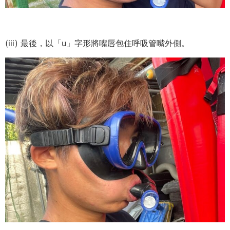
(iii) 最後，以「u」字形將嘴唇包住呼吸管嘴外側。