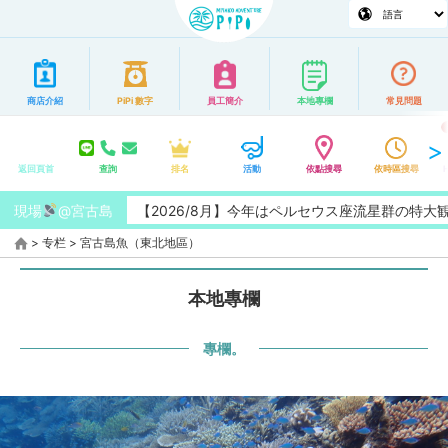
商店介紹
PiPi 數字
員工簡介
本地專欄
常見問題
返回頁首
查詢
排名
活動
依點搜尋
依時區搜尋
現場
【2026/8月】今年はペルセウス座流星群の特大観測チャンス！
@宮古島
>
专栏
>
宮古島魚（東北地區）
本地專欄
專欄。