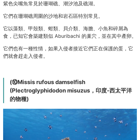
紫色尖嘴魚常見於珊瑚礁、潮汐池及礁湖。
它們在珊瑚礁周圍的沙地和岩石區特別常見。
它以藻類、甲殼類、蚶類、貝介類、海膽、小魚和碎屑為
食，已知它會築建類似 Aburibachi 的巢穴，並在其中產卵。
它們也有一種性情，如果入侵者接近它們正在保護的蛋，它
們就會趕走入侵者。
(⑩Missis rufous damselfish
(Plectroglyphidodon misuzus，印度-西太平洋
的物種)