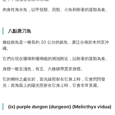
肉食性海水魚，以甲殼類、貝類、小魚和附著的藻類為食。
八點唐刀魚
條紋姬魚是一種長約 20 公分的姬魚，廣泛分佈於本州至沖
繩。
它們出現在珊瑚和珊瑚礁的潮池附近，以附著的藻類為食。
身體一般呈淺色，有五、六條橫帶貫穿身體。
它的獨特之處在於，當光線照射在它身上時，它會閃閃發
光；當海面上的陽光照射在它身上時，它會非常美麗。
(ix) purple durgon (durgeon) (Melicthys vidua)