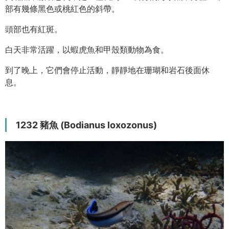
部有幾條黑色或桃紅色的斜帶。
頭部也有紅斑。
白天非常活躍，以蝦虎魚和甲殼類動物為食。
到了晚上，它們會停止活動，靜靜地在珊瑚和岩石後面休
息。
1232 豬魚 (Bodianus loxozonus)