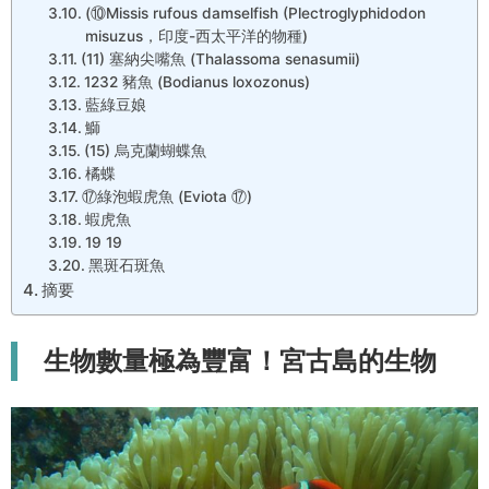
(⑩Missis rufous damselfish (Plectroglyphidodon
misuzus，印度-西太平洋的物種)
(11) 塞納尖嘴魚 (Thalassoma senasumii)
1232 豬魚 (Bodianus loxozonus)
藍綠豆娘
鰤
(15) 烏克蘭蝴蝶魚
橘蝶
⑰綠泡蝦虎魚 (Eviota ⑰)
蝦虎魚
19 19
黑斑石斑魚
摘要
生物數量極為豐富！宮古島的生物