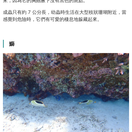
來，因為它的胸鰭腋下沒有黑色的斑點。
成蟲只有約 7 公分長，幼蟲時生活在大型枝狀珊瑚附近，當
感覺到危險時，它們有可愛的棲息地躲藏起來。
鰤