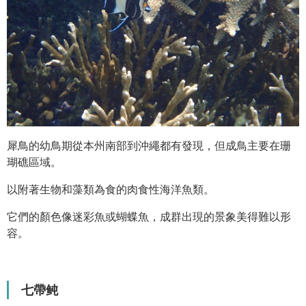
犀鳥的幼鳥期從本州南部到沖繩都有發現，但成鳥主要在珊
瑚礁區域。
以附著生物和藻類為食的肉食性海洋魚類。
它們的顏色像迷彩魚或蝴蝶魚，成群出現的景象美得難以形
容。
七帶鲀