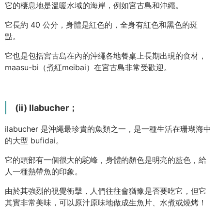
它的棲息地是溫暖水域的海岸，例如宮古島和沖繩。
它長約 40 公分，身體是紅色的，全身有紅色和黑色的斑
點。
它也是包括宮古島在內的沖繩各地餐桌上長期出現的食材，
maasu-bi（煮紅meibai）在宮古島非常受歡迎。
(ii) Ilabucher；
ilabucher 是沖繩最珍貴的魚類之一，是一種生活在珊瑚海中
的大型 bufidai。
它的頭部有一個很大的駝峰，身體的顏色是明亮的藍色，給
人一種熱帶魚的印象。
由於其強烈的視覺衝擊，人們往往會猶豫是否要吃它，但它
其實非常美味，可以原汁原味地做成生魚片、水煮或燒烤！