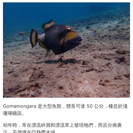
Gomamongara 是大型魚類，體長可達 50 公分，棲息於淺
珊瑚礁區。
幼年時，常在漂流碎屑和漂流草上發現牠們，而且分佈廣
泛，不僅僅在亞熱帶水域。