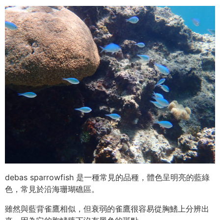
debas sparrowfish 是一種常見的品種，體色呈明亮的藍綠
色，常見於沿海珊瑚礁區。
雖然與藍背雀鷹相似，但衰弱的雀鷹很容易從胸鰭上分辨出