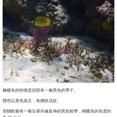
糠蝶魚的特徵是頭部有一條黑色的帶子。
體色以黃色為主，有網狀花紋。
背鰭軟條有一條沿著外緣延伸的黑色粗帶，蝴蝶魚的長度約