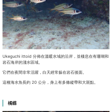
Ukeguchi ittoid 分佈在溫暖水域的沿岸，並棲息在有珊瑚和
岩石海岸的淺水區域。
它們在夜間非常活躍，白天經常躲在岩石後面。
這種海水魚長約 20 公分，身上有多條縱帶和大斑點。
橘蝶