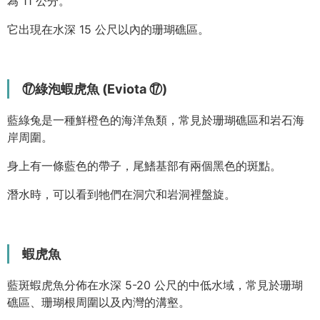
為 11 公分。
它出現在水深 15 公尺以內的珊瑚礁區。
⑰綠泡蝦虎魚 (Eviota ⑰)
藍綠兔是一種鮮橙色的海洋魚類，常見於珊瑚礁區和岩石海
岸周圍。
身上有一條藍色的帶子，尾鰭基部有兩個黑色的斑點。
潛水時，可以看到牠們在洞穴和岩洞裡盤旋。
蝦虎魚
藍斑蝦虎魚分佈在水深 5-20 公尺的中低水域，常見於珊瑚
礁區、珊瑚根周圍以及內灣的溝壑。