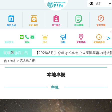
商店介紹
PiPi 數字
員工簡介
本地專欄
常見問題
返回頁首
查詢
排名
活動
依點搜尋
依時區搜尋
現場
@宮古島
【2026/8月】今年はペルセウス座流星群の特大観測チャ
>
专栏
>
宮古島之夜
本地專欄
專欄。