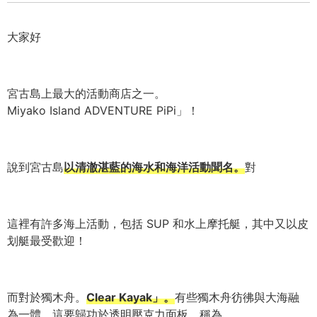
大家好
宮古島上最大的活動商店之一。
Miyako Island ADVENTURE PiPi」！
說到宮古島
以清澈湛藍的海水和海洋活動聞名。
對
這裡有許多海上活動，包括 SUP 和水上摩托艇，其中又以皮
划艇最受歡迎！
而對於獨木舟。
Clear Kayak」。
有些獨木舟彷彿與大海融
為一體，這要歸功於透明壓克力面板，稱為