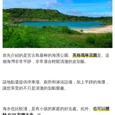
首先介紹的是宮古島最棒的海濱公園、
英格瑪琳花園
是。這
個海灣非常平靜，非常適合輕鬆清澈的皮划艇。
該地點還提供停車場、廁所和淋浴設備，加上平靜的海灘，
讓您享受的不只是清澈的划船樂趣。
海水也比較淺，是有小孩的家庭的好去處。此外、
也可以體
驗 SUP 和獨木舟。
!!!