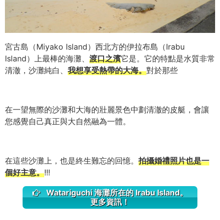
宮古島（Miyako Island）西北方的伊拉布島（Irabu
Island）上最棒的海灘、
渡口之濱
它是。它的特點是水質非常
清澈，沙灘純白、
我想享受熱帶的大海。
對於那些
在一望無際的沙灘和大海的壯麗景色中劃清澈的皮艇，會讓
您感覺自己真正與大自然融為一體。
在這些沙灘上，也是終生難忘的回憶。
拍攝婚禮照片也是一
個好主意。
!!!
Watariguchi 海灘所在的 Irabu Island。
更多資訊！