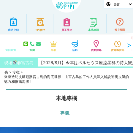
商店介紹
PiPi 數字
員工簡介
本地專欄
常見問題
返回頁首
查詢
排名
活動
依點搜尋
依時區搜尋
現場
【2026/8月】今年はペルセウス座流星群の特大観測チャンス！
@宮古島
>
专栏
>
乘坐透明皮艇觀察宮古島的海底世界！由宮古島的工作人員深入解說透明皮艇的
魅力和推薦海灘！
本地專欄
專欄。