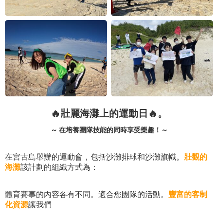
🔥壯麗海灘上的運動日🔥。
～ 在培養團隊技能的同時享受樂趣！～
在宮古島舉辦的運動會，包括沙灘排球和沙灘旗幟。
壯觀的
海灘
該計劃的組織方式為：
體育賽事的內容各有不同。適合您團隊的活動。
豐富的客制
化資源
讓我們