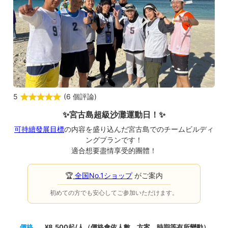
5
(
6 個評論
)
✨宮古島超級沙灘運動日！✨
可持續發展目標
の内容を盛り込んだ宮古島でのチームビルディ
ングプランです！
適合想要盡情享受的團體！
🏆
全国No.1ショップ
がご案内
初めての方でも安心してご参加いただけます。
價格
¥8,500起/人（價格會依人數、方案、時期等有所變動）