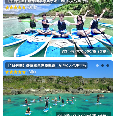
【半日包團】奢華獨享專屬導遊！VIP私人包團行程
(3則)
約3小時
¥70,000/團（含稅）
／
【1日包團】奢華獨享專屬導遊！VIP私人包團行程
(8則)
約6小時
¥110,000起/團（含稅）
／