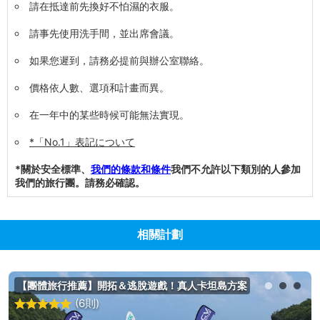
請在抵達前先換好不怕濕的衣服。
請事先使用洗手間，並出席會議。
如果您遲到，請務必提前與辦公室聯絡。
價格依人數、選項和計畫而異。
在一年中的某些時候可能無法實現。
*「No.1」表記について
*關於安全標準、
我們的條款和條件
我們不允許以下類別的人參加
我們的旅行團。請務必確認。
相關計劃
【團體旅行推薦】開拓＆逃脫遊戲！真人卡坦島方案
(6則)