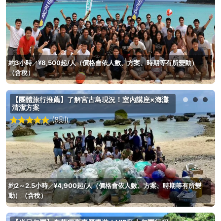
約3小時
¥8,500起/人（價格會依人數、方案、時期等有所變動）
／
（含稅）
【團體旅行推薦】了解宮古島現況！室內講座×海灘
清潔方案
(8則)
約2～2.5小時
¥4,900起/人（價格會依人數、方案、時期等有所變
／
動）（含稅）