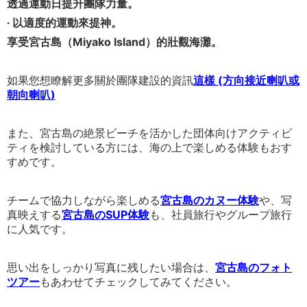
透過運動日提升團隊力量。
∙ 以適度的運動來提神。
享受宮古島（Miyako Island）的壯觀海灘。
如果您想瞭解更多關於團隊建設的資訊
這樣 (方向接近喇叭或
朝向喇叭)
また、宮古島の絶景ビーチを活かした団体向けアクティビ
ティを検討している方には、海の上で楽しめる体験もおす
すめです。
チームで協力しながら楽しめる
宮古島のカヌー体験
や、写
真映えする
宮古島のSUP体験
も、社員旅行やグループ旅行
に人気です。
思い出をしっかり写真に残したい場合は、
宮古島のフォト
ツアー
もあわせてチェックしてみてください。