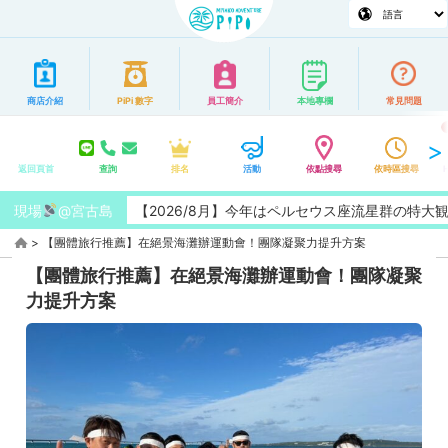
商店介紹
PiPi 數字
員工簡介
本地專欄
常見問題
返回頁首
查詢
排名
活動
依點搜尋
依時區搜尋
現場
@宮古島
【2026/8月】今年はペルセウス座流星群の特大観測チ
>
【團體旅行推薦】在絕景海灘辦運動會！團隊凝聚力提升方案
【團體旅行推薦】在絕景海灘辦運動會！團隊凝聚
力提升方案