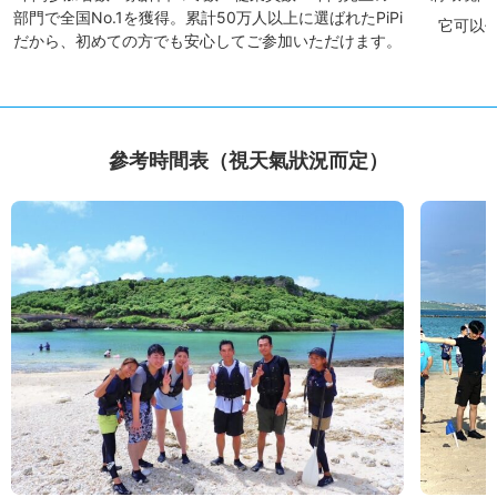
部門で全国No.1を獲得。累計50万人以上に選ばれたPiPi
它可以
だから、初めての方でも安心してご参加いただけます。
參考時間表（視天氣狀況而定）