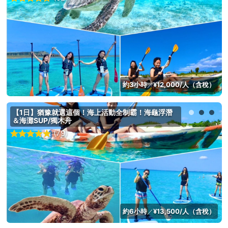
約3小時
¥12,000/人（含稅）
／
【1日】猶豫就選這個！海上活動全制霸！海龜浮潛
＆海灘SUP/獨木舟
(79)
約6小時
¥13,500/人（含稅）
／