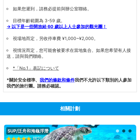
如果您遲到，請務必提前與辦公室聯絡。
目標年齡範圍為 3-59 歲。
→ 以下是一些開放給 60 歲以上人士參加的觀光團！
視場地而定，另收停車費 ¥1,000~¥2,000。
視情況而定，您可能會被要求在當地集合。如果您希望有人接
送，請與我們聯絡。
*「No.1」表記について
*關於安全標準、
我們的條款和條件
我們不允許以下類別的人參加
我們的旅行團。請務必確認。
相關計劃
SUP/泛舟和海龜浮潛
(62)