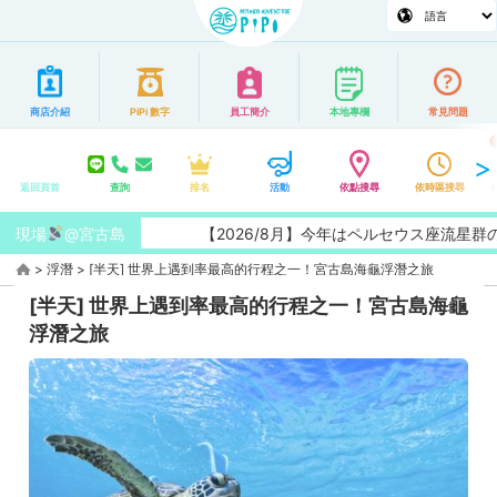
商店介紹
PiPi 數字
員工簡介
本地專欄
常見問題
返回頁首
查詢
排名
活動
依點搜尋
依時區搜尋
現場
@宮古島
【2026/8月】今年はペルセウス座流星群の特
>
浮潛
>
[半天] 世界上遇到率最高的行程之一！宮古島海龜浮潛之旅
[半天] 世界上遇到率最高的行程之一！宮古島海龜
浮潛之旅