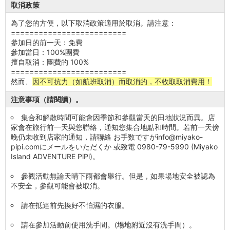
取消政策
為了您的方便，以下取消政策適用於取消。請注意：
=========================
參加日的前一天：免費
參加當日：100%團費
擅自取消：團費的 100%
=========================
然而、
因不可抗力（如航班取消）而取消的，不收取取消費用！
注意事項（請閱讀）。
集合和解散時間可能會因季節和參觀當天的田地狀況而異。店
家會在旅行前一天與您聯絡，通知您集合地點和時間。若前一天傍
晚仍未收到店家的通知，請聯絡 お手数ですがinfo@miyako-
pipi.comにメールをいただくか 或致電 0980-79-5990 (Miyako
Island ADVENTURE PiPi)。
參觀活動無論天晴下雨都會舉行。但是，如果場地安全被認為
不安全，參觀可能會被取消。
請在抵達前先換好不怕濕的衣服。
請在參加活動前使用洗手間。(場地附近沒有洗手間）。