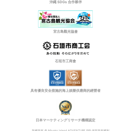
沖繩 SDGs 合作夥伴
宮古島觀光協會
石垣市工商會
具有優良安全措施的海上娛樂供應商的經營者
日本マーケティングリサーチ機構認定
版權所有 © Miyako Island ADVENTURE PiPi 保留所有權利。