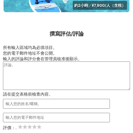
約2小時
¥7,900/人（含稅）
／
撰寫評估/評論
所有輸入區域均為必填項目。
您的電子郵件地址不會公開。
輸入的評論和評分會在管理員核准後顯示。
請在提交表格前檢查內容。
評價：.