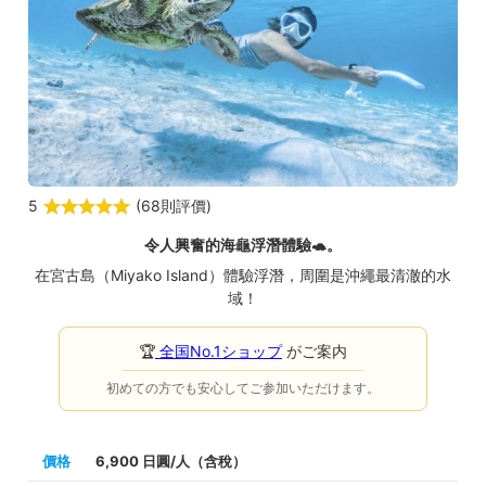
5
(
68則評價
)
令人興奮的海龜浮潛體驗🐢。
在宮古島（Miyako Island）體驗浮潛，周圍是沖繩最清澈的水
域！
🏆
全国No.1ショップ
がご案内
初めての方でも安心してご参加いただけます。
價格
6,900 日圓/人（含稅）