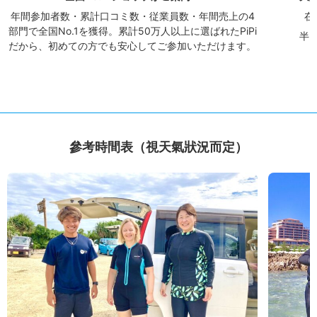
年間参加者数・累計口コミ数・従業員数・年間売上の4
在
部門で全国No.1を獲得。累計50万人以上に選ばれたPiPi
半
だから、初めての方でも安心してご参加いただけます。
參考時間表（視天氣狀況而定）