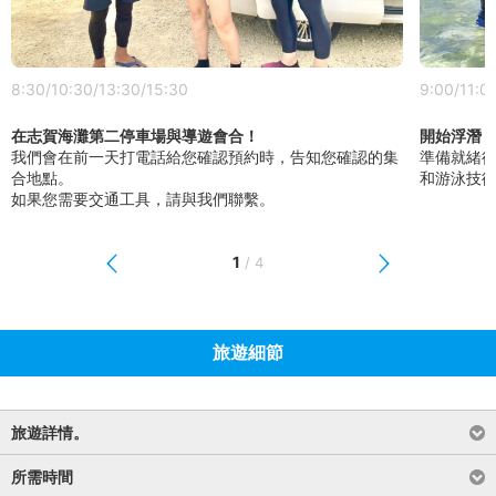
8:30/10:30/13:30/15:30
9:00/11:0
在志賀海灘第二停車場與導遊會合！
開始浮潛
我們會在前一天打電話給您確認預約時，告知您確認的集
準備就緒
合地點。
和游泳技
如果您需要交通工具，請與我們聯繫。
1
/
4
旅遊細節
旅遊詳情。
所需時間