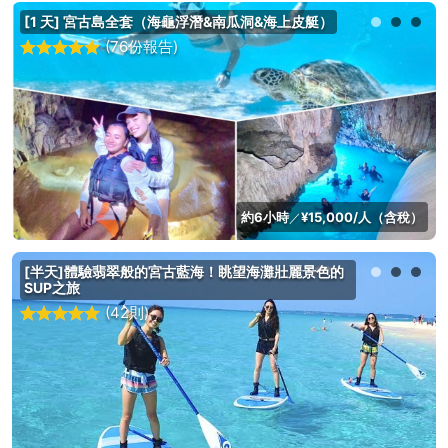
[1 天] 宮古島全套（海龜浮潛&南瓜洞&海上皮艇）
(76份報告)
約6小時
¥15,000/人（含稅）
／
[半天]體驗翡翠般的宮古藍海！眺望海灘壯麗景色的
SUP之旅
(42則)