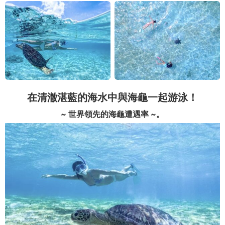
在清澈湛藍的海水中與海龜一起游泳！
~ 世界領先的海龜遭遇率 ~。