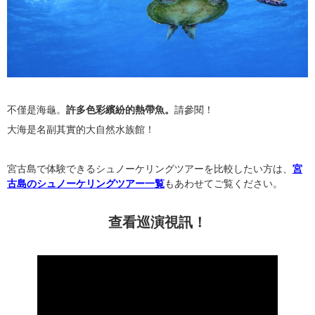
不僅是海龜。
許多色彩繽紛的熱帶魚。
請參閱！
大海是名副其實的大自然水族館！
宮古島で体験できるシュノーケリングツアーを比較したい方は、
宮
古島のシュノーケリングツアー一覧
もあわせてご覧ください。
查看巡演視訊！