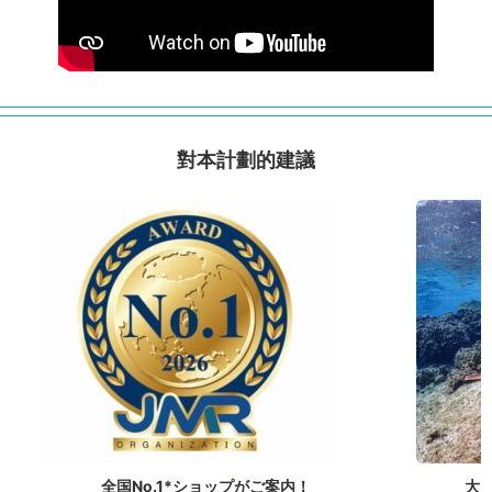
對本計劃的建議
全国No.1*ショップがご案内！
大