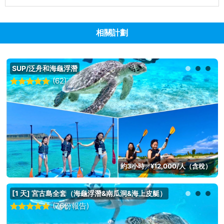
相關計劃
SUP/泛舟和海龜浮潛
(62)
約3小時
¥12,000/人（含稅）
／
[1 天] 宮古島全套（海龜浮潛&南瓜洞&海上皮艇）
(76份報告)