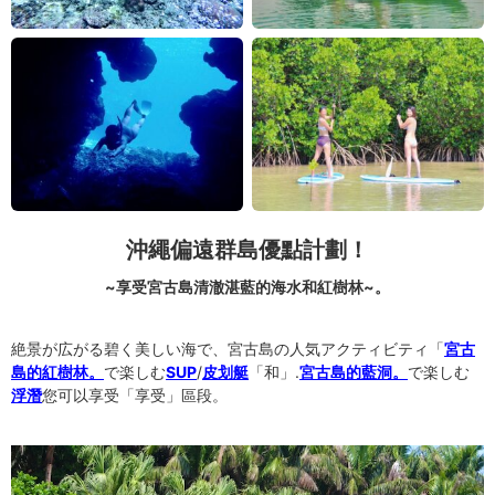
沖繩偏遠群島優點計劃！
~享受宮古島清澈湛藍的海水和紅樹林~。
絶景が広がる碧く美しい海で、宮古島の人気アクティビティ「
宮古
島的紅樹林。
で楽しむ
SUP
/
皮划艇
「和」.
宮古島的藍洞。
で楽しむ
浮潛
您可以享受「享受」區段。