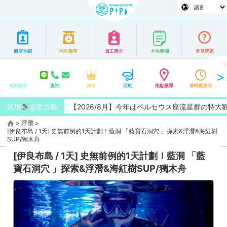
商店介紹
PiPi 數字
員工簡介
本地專欄
常見問題
返回頁首
查詢
排名
活動
依點搜尋
依時區搜尋
現場
@宮古島
【2026/8月】今年はペルセウス座流星群の特大観測チ
>
浮潛
>
[伊良布島 / 1天] 史無前例的1天計劃！藍洞 「藍寶石洞穴 」探索&浮潛&海紅樹
SUP/獨木舟
[伊良布島 / 1天] 史無前例的1天計劃！藍洞 「藍
寶石洞穴 」探索&浮潛&海紅樹SUP/獨木舟