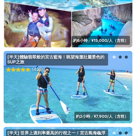
約6小時
¥15,000/人（含稅）
／
[半天]體驗翡翠般的宮古藍海！眺望海灘壯麗景色的
SUP之旅
(42則)
約2小時
¥7,900/人（含稅）
／
[半天] 世界上遇到率最高的行程之一！宮古島海龜浮