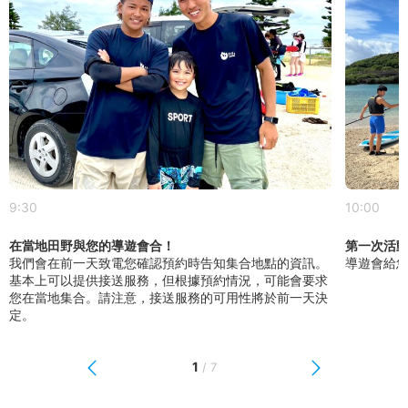
9:30
10:00
在當地田野與您的導遊會合！
第一次活
我們會在前一天致電您確認預約時告知集合地點的資訊。
導遊會給
基本上可以提供接送服務，但根據預約情況，可能會要求
您在當地集合。請注意，接送服務的可用性將於前一天決
定。
1
/
7