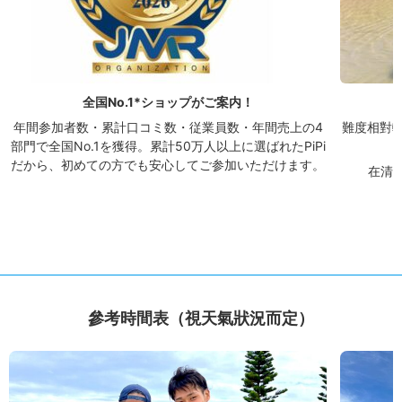
全国No.1*ショップがご案内！
年間参加者数・累計口コミ数・従業員数・年間売上の4
難度相對
部門で全国No.1を獲得。累計50万人以上に選ばれたPiPi
だから、初めての方でも安心してご参加いただけます。
在清澈
參考時間表（視天氣狀況而定）