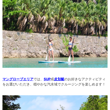
マングローブエリア
では、
SUP
或
皮划艇
のお好きなアクティビティ
をお選びいただき、穏やかな汽水域でクルージングを楽しめます！