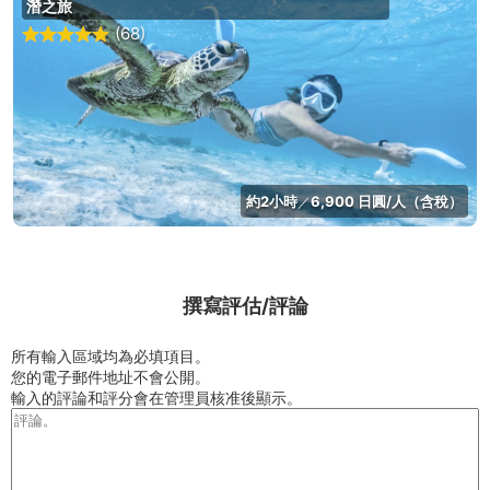
潛之旅
(68)
約2小時
6,900 日圓/人（含稅）
／
撰寫評估/評論
所有輸入區域均為必填項目。
您的電子郵件地址不會公開。
輸入的評論和評分會在管理員核准後顯示。