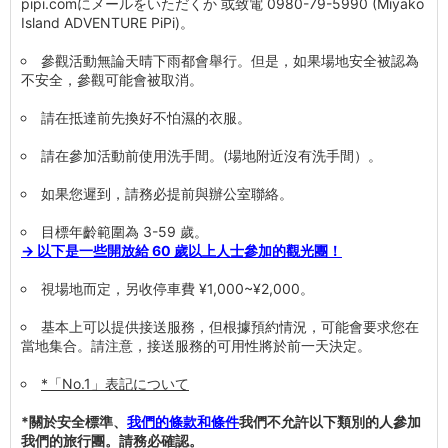
pipi.comにメールをいただくか 或致電 0980-79-5990 (Miyako
Island ADVENTURE PiPi)。
參觀活動無論天晴下雨都會舉行。但是，如果場地安全被認為
不安全，參觀可能會被取消。
請在抵達前先換好不怕濕的衣服。
請在參加活動前使用洗手間。(場地附近沒有洗手間）。
如果您遲到，請務必提前與辦公室聯絡。
目標年齡範圍為 3-59 歲。
→ 以下是一些開放給 60 歲以上人士參加的觀光團！
視場地而定，另收停車費 ¥1,000~¥2,000。
基本上可以提供接送服務，但根據預約情況，可能會要求您在
當地集合。請注意，接送服務的可用性將於前一天決定。
*「No.1」表記について
*關於安全標準、
我們的條款和條件
我們不允許以下類別的人參加
我們的旅行團。請務必確認。