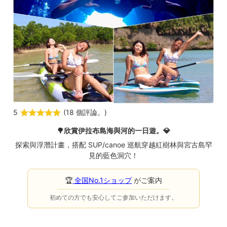
5
(
18 個評論。
)
🌳欣賞伊拉布島海與河的一日遊。
💎
探索與浮潛計畫，搭配 SUP/canoe 巡航穿越紅樹林與宮古島罕
見的藍色洞穴！
🏆
全国No.1ショップ
がご案内
初めての方でも安心してご参加いただけます。