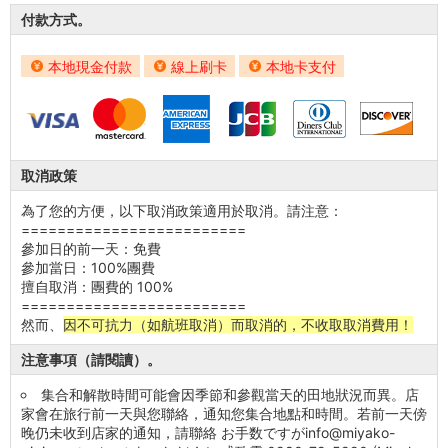
付款方式。
本地現金付款
線上刷卡
本地卡支付
取消政策
為了您的方便，以下取消政策適用於取消。請注意：
=========================
參加日的前一天：免費
參加當日：100%團費
擅自取消：團費的 100%
=========================
然而、
因不可抗力（如航班取消）而取消的，不收取取消費用！
注意事項（請閱讀）。
集合和解散時間可能會因季節和參觀當天的田地狀況而異。店
家會在旅行前一天與您聯絡，通知您集合地點和時間。若前一天傍
晚仍未收到店家的通知，請聯絡 お手数ですがinfo@miyako-