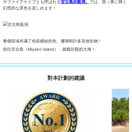
サファイアケイブとも呼ばれる
宮古島的藍洞。
では、真っ青に輝く
幻想的な景色を楽しめます！
整個區域布滿了色彩繽紛的魚、珊瑚和許多其他生物！
前往宮古島（Miyako Island），嬉戲壯觀的大海！
對本計劃的建議