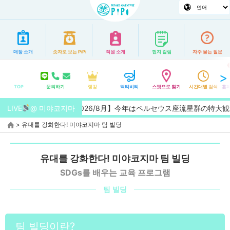
매장 소개
숫자로 보는 PiPi
직원 소개
현지 칼럼
자주 묻는 질문
TOP
문의하기
랭킹
액티비티
스팟으로 찾기
시간대별 검색
홈페
LIVE
【2026/8月】今年はペルセウス座流星群の特大観測チャンス
@ 미야코지마
>
유대를 강화한다! 미야코지마 팀 빌딩
유대를 강화한다! 미야코지마 팀 빌딩
SDGs를 배우는 교육 프로그램
팀 빌딩
팀 빌딩이란?