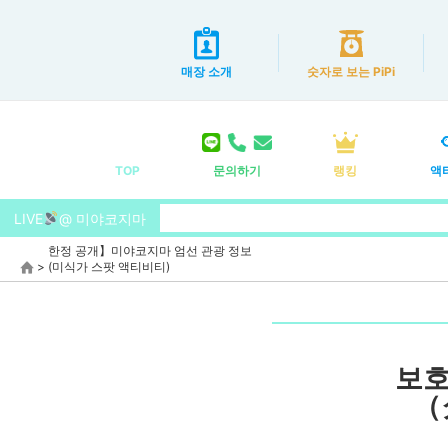
매장 소개
숫자로 보는 PiPi
TOP
문의하기
랭킹
액
LIVE
@ 미야코지마
한정 공개】미야코지마 엄선 관광 정보
>
(미식가 스팟 액티비티)
보호
（