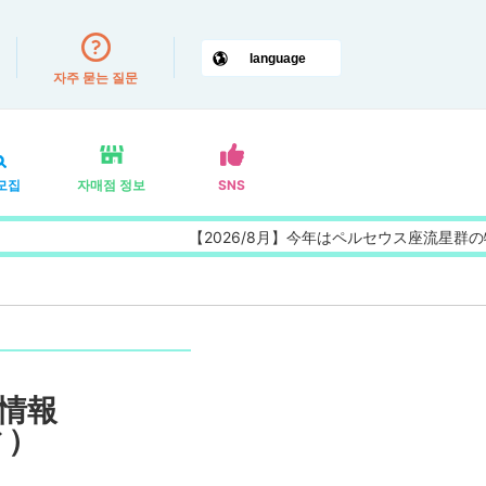
자주 묻는 질문
모집
자매점 정보
SNS
【2026/8月】今年はペルセウス座流星群
光情報
ィ）