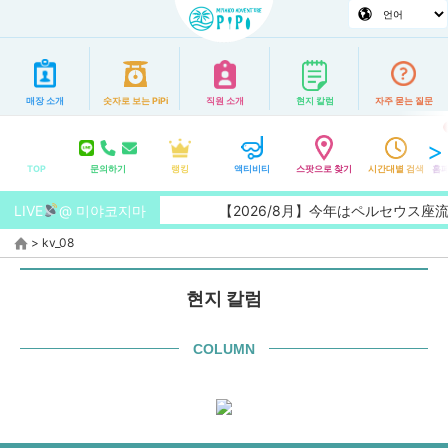
매장 소개
숫자로 보는 PiPi
직원 소개
현지 칼럼
자주 묻는 질문
TOP
문의하기
랭킹
액티비티
스팟으로 찾기
시간대별 검색
홈페
LIVE
@ 미야코지마
【2026/8月】今年はペルセウス
>
kv_08
현지 칼럼
COLUMN