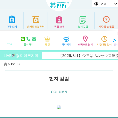
매장 소개
숫자로 보는 PiPi
직원 소개
현지 칼럼
자주 묻는 질문
TOP
문의하기
랭킹
액티비티
스팟으로 찾기
시간대별 검색
홈페
LIVE
@ 미야코지마
【2026/8月】今年はペルセウス
>
kv_03
현지 칼럼
COLUMN