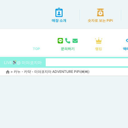
매장 소개
숫자로 보는 PiPi
TOP
문의하기
랭킹
액
LIVE
@ 미야코지마
>
카누・카약 - 미야코지마 ADVENTURE PiPi(삐삐)