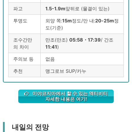
파고
1.5-1.9m
앞뒤로 (물결이 있는)
투명도
외양 쪽:
15m
정도/만 내:
20-25m
정
도(기준)
조수간만
만조(만조)
05:58・17:39
/ 간조
의 차이
11
:41
)
주의보 등
없음
추천
맹그로브 SUP/카누
미야코지마에서 할 수 있는 액티비티
자세한 내용은 여기!
내일의 전망