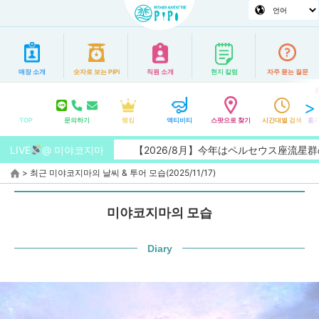
매장 소개
숫자로 보는 PiPi
직원 소개
현지 칼럼
자주 묻는 질문
TOP
문의하기
랭킹
액티비티
스팟으로 찾기
시간대별 검색
홈페
LIVE
@ 미야코지마
【2026/8月】今年はペルセウス座流星群の
>
최근 미야코지마의 날씨 & 투어 모습(2025/11/17)
미야코지마의 모습
Diary