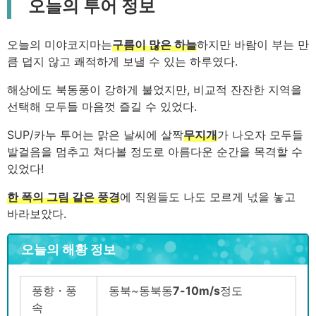
오늘의 투어 정보
오늘의 미야코지마는
구름이 많은 하늘
하지만 바람이 부는 만
큼 덥지 않고 쾌적하게 보낼 수 있는 하루였다.
해상에도 북동풍이 강하게 불었지만, 비교적 잔잔한 지역을
선택해 모두들 마음껏 즐길 수 있었다.
SUP/카누 투어는 맑은 날씨에 살짝
무지개
가 나오자 모두들
발걸음을 멈추고 쳐다볼 정도로 아름다운 순간을 목격할 수
있었다!
한 폭의 그림 같은 풍경
에 직원들도 나도 모르게 넋을 놓고
바라보았다.
오늘의 해황 정보
풍향・풍
동북~동북동
7-10m/s
정도
속