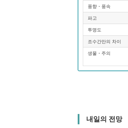
풍향・풍속
파고
투명도
조수간만의 차이
생물・주의
내일의 전망