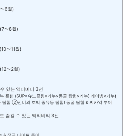
3〜6월)
(7〜8월)
10〜11월)
12〜2월)
 수 있는 액티비티 3선
복 플랜 (SUP×슈노클링×카누×동굴 탐험×카누) 케이빙×카누)
 탐험 ②신비의 호박 종유동 탐험! 동굴 탐험 & 씨카약 투어
도 즐길 수 있는 액티비티 3선
 & 정글 나이트 투어