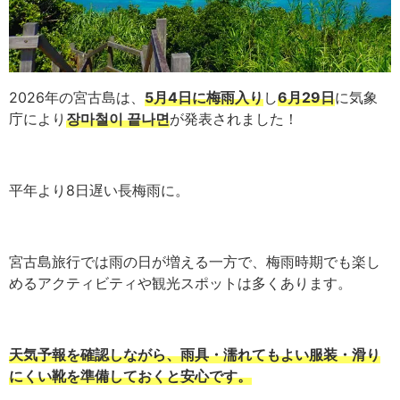
2026年の宮古島は、
5月4日に梅雨入り
し
6月29日
に気象
庁により
장마철이 끝나면
が発表されました！
平年より8日遅い長梅雨に。
宮古島旅行では雨の日が増える一方で、梅雨時期でも楽し
めるアクティビティや観光スポットは多くあります。
天気予報を確認しながら、雨具・濡れてもよい服装・滑り
にくい靴を準備しておくと安心です。