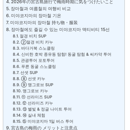
2026年の宮古島旅行で梅雨時期に気をつけたいこと
장마철과 여름철의 여행비 비교
미야코지마의 장마철 기온
미야코지마의 장마철 持ち物・服装
장마철에도 즐길 수 있는 미야코지마 액티비티 15선
절경 비치 SUP
②절경 비치 카누
바다거북 스노클링
신비한 호박 종유동 탐험! 동굴 탐험 & 씨카약 투어
관광투어 포토투어
푸른 동굴 스노클링
선셋 SUP
⑧ 선셋 카누
⑨ 맹그로브 SUP
맹그로브 카누
⑪ 선라이즈 SUP
⑫ 선라이즈 카누
⑬ 별빛 & 정글 나이트 투어
⑭ 실내 체험
⑮ 미야코지마 1일 버스 투어
宮古島の梅雨の メリットと注意点