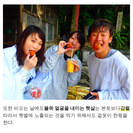
또한 비오는 날에도
불쑥 얼굴을 내미는 햇살
는 본토보다
강렬
따라서 햇볕에 노출되는 것을 막기 위해서도 겉옷이 한몫을
한다.