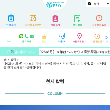
매장 소개
숫자로 보는 PiPi
직원 소개
현지 칼럼
자주 묻는 질문
TOP
문의하기
랭킹
액티비티
스팟으로 찾기
시간대별 검색
홈페
LIVE
【2026/8月】今年はペルセウス座流星群の特大観測チャンス
@ 미야코지마
>
칼럼
>
[2026년 최신] 미야코섬 장마는 언제? 장마 시작과 종료 시기, 복장, 즐기는 방법
을 현지 스태프가 설명합니다
현지 칼럼
COLUMN