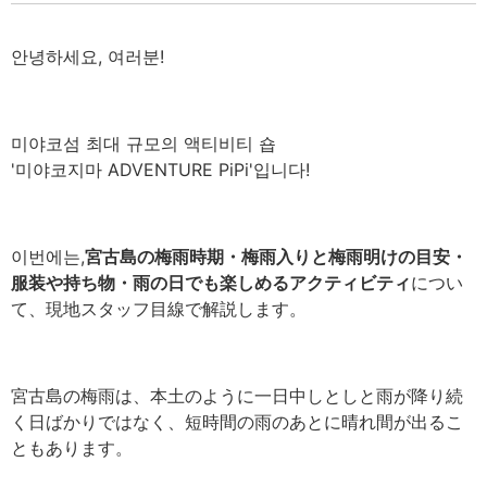
안녕하세요, 여러분!
미야코섬 최대 규모의 액티비티 숍
'미야코지마 ADVENTURE PiPi'입니다!
이번에는,
宮古島の梅雨時期・梅雨入りと梅雨明けの目安・
服装や持ち物・雨の日でも楽しめるアクティビティ
につい
て、現地スタッフ目線で解説します。
宮古島の梅雨は、本土のように一日中しとしと雨が降り続
く日ばかりではなく、短時間の雨のあとに晴れ間が出るこ
ともあります。