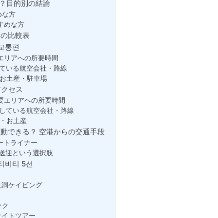
？目的別の結論
めな方
すめな方
港の比較表
교통편
エリアへの所要時間
ている航空会社・路線
お土産・駐車場
アクセス
要エリアへの所要時間
している航空会社・路線
・お土産
動できる？ 空港からの交通手段
ートライナー
送迎という選択肢
티비티 5선
乳洞ケイビング
）
ック
ナイトツアー