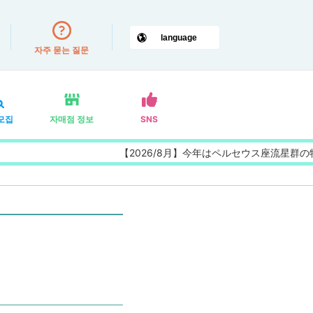
자주 묻는 질문
모집
자매점 정보
SNS
【2026/8月】今年はペルセウス座流星群の特大