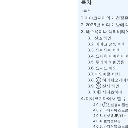
목차
미야코지마의 개천절은
2026년 바다 개방에
해수욕이나 액티비티에
신조 해안
미야코 선셋 비치
와이와이 비치
요나하 마에하마 
투리버 해변공원
요시노 해안
파인애플 비치
⑧ 히라세오가미
⑨ 신사 해안
⑩ 사니츠하마
미야코지마에서 할 수 
①완전정복 플
바다거북 스노클
선셋 SUP/카누
호박종유동
바다거북 스노클링