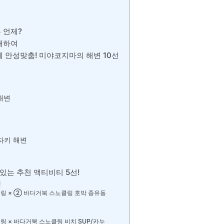
 언제?
 대하여
 안성맞춤! 미야코지마의 해변 10선
해변
자키 해변
있는 추천 액티비티 5선!
랜
링 × ② 바다거북 스노클링 호박 종유동
 × 바다거북 스노클링 비치 SUP/카누