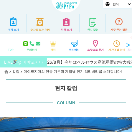
매장 소개
숫자로 보는 PiPi
직원 소개
현지 칼럼
자주 묻는 질문
TOP
문의하기
랭킹
액티비티
스팟으로 찾기
시간대별 검색
홈페
LIVE
【2026/8月】今年はペルセウス座流星群の特大観測チャンス！
@ 미야코지마
>
칼럼
>
미야코지마의 연중 기온과 계절별 인기 액티비티를 소개합니다!
현지 칼럼
COLUMN