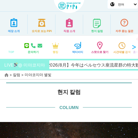
매장 소개
숫자로 보는 PiPi
직원 소개
현지 칼럼
자주 묻는 질문
TOP
문의하기
랭킹
액티비티
스팟으로 찾기
시간대별 검색
홈페
LIVE
@ 미야코지마
【2026/8月】今年はペルセウス座流星群の特大観測チャ
>
칼럼
>
미야코지마 별빛
현지 칼럼
COLUMN