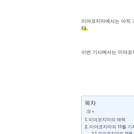
미야코지마에서는 아직 
다.
이번 기사에서는 미야코지
목차
미야코지마의 매력
미야코지마의 11월 기
미야코지마의 11월