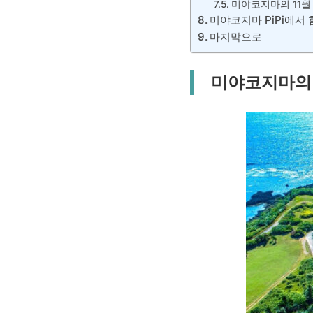
미야코지마의 11월 
미야코지마 PiPi에서 
마지막으로
미야코지마의