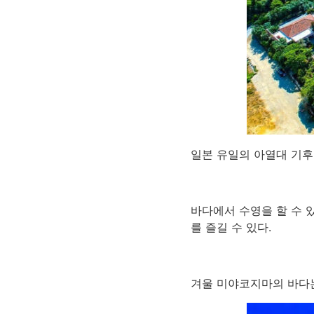
일본 유일의 아열대 기후
바다에서 수영을 할 수 
를 즐길 수 있다.
겨울 미야코지마의 바다