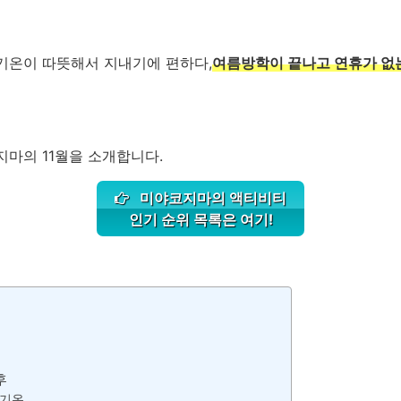
기온이 따뜻해서 지내기에 편하다,
여름방학이 끝나고 연휴가 없는
마의 11월을 소개합니다.
미야코지마의 액티비티
인기 순위 목록은 여기!
후
 기온