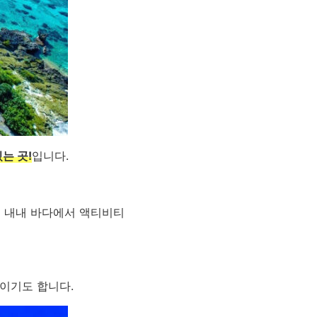
는 곳!
입니다.
중 내내 바다에서 액티비티
이기도 합니다.