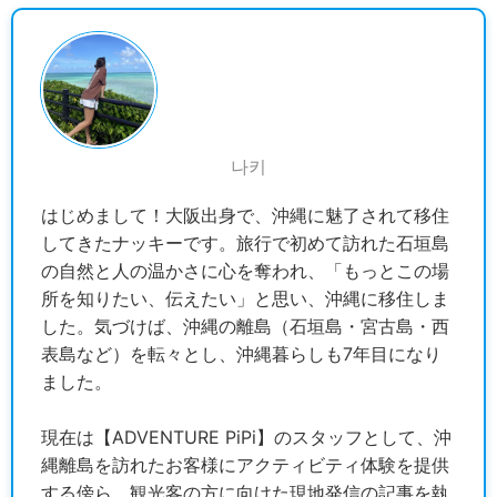
나키
はじめまして！大阪出身で、沖縄に魅了されて移住
してきたナッキーです。旅行で初めて訪れた石垣島
の自然と人の温かさに心を奪われ、「もっとこの場
所を知りたい、伝えたい」と思い、沖縄に移住しま
した。気づけば、沖縄の離島（石垣島・宮古島・西
表島など）を転々とし、沖縄暮らしも7年目になり
ました。
現在は【ADVENTURE PiPi】のスタッフとして、沖
縄離島を訪れたお客様にアクティビティ体験を提供
する傍ら、観光客の方に向けた現地発信の記事を執