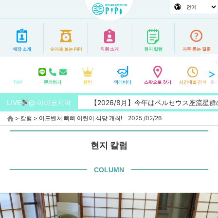
매장 소개
숫자로 보는 PiPi
직원 소개
현지 칼럼
자주 묻는 질문
TOP
문의하기
랭킹
액티비티
스팟으로 찾기
시간대별 검색
홈페
LIVE
@ 미야코지마
【2026/8月】今年はペルセウス座流星群の
>
칼럼
>
어드벤처 삐삐 어린이 식당 개최! 2025 /02/26
현지 칼럼
COLUMN