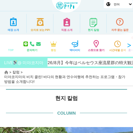
매장 소개
숫자로 보는 PiPi
직원 소개
현지 칼럼
자주 묻는 질문
TOP
문의하기
랭킹
액티비티
스팟으로 찾기
시간대별 검색
홈페
LIVE
【2026/8月】今年はペルセウス座流星群の特大観測チャンス
@ 미야코지마
>
칼럼
>
미야코지마의 비치 클린! 바다의 현황과 연수여행에 추천하는 프로그램・참가
방법을 소개합니다!
현지 칼럼
COLUMN