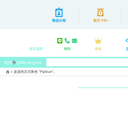
商店介绍
数字 PiPi
返回顶部
询问
排名
现场
@Miyakojima.
>
皮皮的正式角色 "Pipikun"。