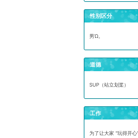
性别区分
男Ὡ。
道德
SUP（站立划桨）
工作
为了让大家 "玩得开