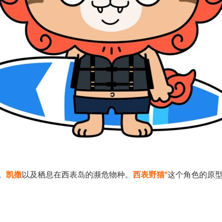
神。
凯撒
以及栖息在西表岛的濒危物种。
西表野猫"
这个角色的原型是..