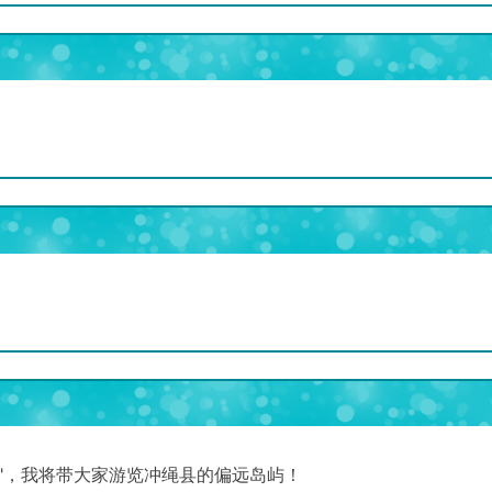
心"，我将带大家游览冲绳县的偏远岛屿！