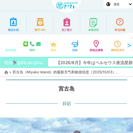
商店介绍
数字 PiPi
员工简介
本地专栏
常见问题
返回顶部
询问
排名
活动
按地点搜索
按时区搜索
现场
@Miyakojima.
【2026/8月】今年はペルセウス座流星群の
>
宫古岛（Miyako Island）的最新天气和旅游信息（2025/10/03）。
宫古岛
日记