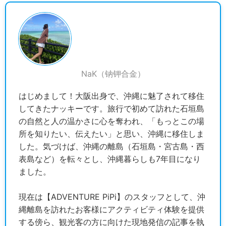
NaK（钠钾合金）
はじめまして！大阪出身で、沖縄に魅了されて移住
してきたナッキーです。旅行で初めて訪れた石垣島
の自然と人の温かさに心を奪われ、「もっとこの場
所を知りたい、伝えたい」と思い、沖縄に移住しま
した。気づけば、沖縄の離島（石垣島・宮古島・西
表島など）を転々とし、沖縄暮らしも7年目になり
ました。
現在は【ADVENTURE PiPi】のスタッフとして、沖
縄離島を訪れたお客様にアクティビティ体験を提供
する傍ら、観光客の方に向けた現地発信の記事を執