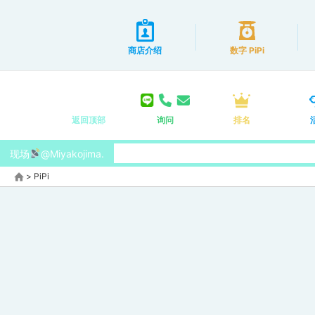
商店介绍
数字 PiPi
返回顶部
询问
排名
现场
@Miyakojima.
>
PiPi