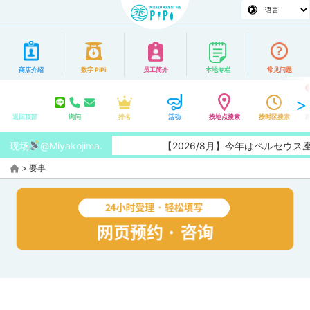
商店介绍
数字 PiPi
员工简介
本地专栏
常见问题
返回顶部
询问
排名
活动
按地点搜索
按时区搜索
现场
@Miyakojima.
【2026/8月】今年はペルセウ
>
要事