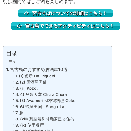
徒歩圏内ではしご酒も楽しめます。
宮古そばについての詳細はこちら！
宮古島でできるアクティビティはこちら！
目录
宮古島のおすすめ居酒屋10選
(1) 餐厅 De Iiriguchi
(2) 居酒屋黑部
(iii) Kozo。
4) 岛歌天堂 Chura Chura
(5) Awamori 和冲绳料理 Goke
6) 琉球王国，Sango-ka。
脉
(viii) 蔬菜卷和冲绳罗巴塔住岛
(ix) 伊里餐厅