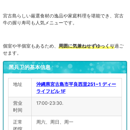
宮古島らしい厳選食材の逸品や家庭料理を堪能でき、宮古
牛の握り寿司も人気メニューです。
個室や半個室もあるため、
周囲に気兼ねせずゆっくり
過ご
せます。
黑兵卫的基本信息
地址
沖縄県宮古島市平良西里251−1 ディー
ライフビル 1F
营业
17:00-23:30.
时间
正常
周六、周日、周一
闭馆