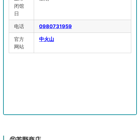
闭馆
日
电话
0980731959
官方
中火山
网站
⑪芳野商店