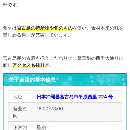
軒です。
食材は
宮古島の特産物や旬のもの
を使い、素材本来の味を
楽しめる料理が充実しています。
宮古島産の古酒も揃うこだわりで、繁華街の西里大通りに
面し
アクセスも抜群
是。
关于道路的基本信息
地址
日本冲绳县宫古岛市平原西里 224 号
营业时
18:00-23:00.
间
正常闭
星期二