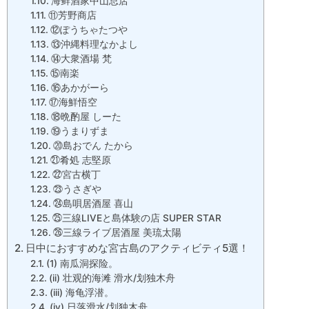
海鲜酒家中山总店
⑪芳野商店
⑫ぽうちゃたつや
⑬沖縄料理なかよし
⑭大衆酒場 梵
⑮南楽
⑯あかがーら
⑰海鮮悟空
⑱晩酌屋 しーた
⑲うまりずま
⑳島おでん たから
㉑肴処 志堅原
㉒宮古横丁
㉓うさぎや
㉔島唄居酒屋 喜山
㉕三線LIVEと島体験の店 SUPER STAR
㉖三線ライブ居酒屋 美琉太陽
日中におすすめな宮古島のアクティビティ5選！
(1) 南瓜洞探险。
(ii) 壮观的海滩 滑水/划独木舟
(iii) 海龟浮潜。
(iv) 日落滑水/划独木舟