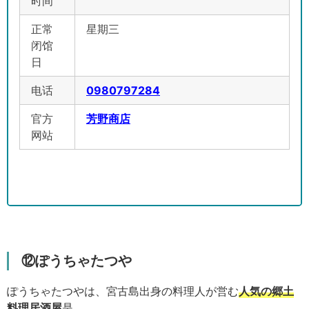
时间
正常
星期三
闭馆
日
电话
0980797284
官方
芳野商店
网站
⑫ぽうちゃたつや
ぽうちゃたつやは、宮古島出身の料理人が営む
人気の郷土
料理居酒屋
是。