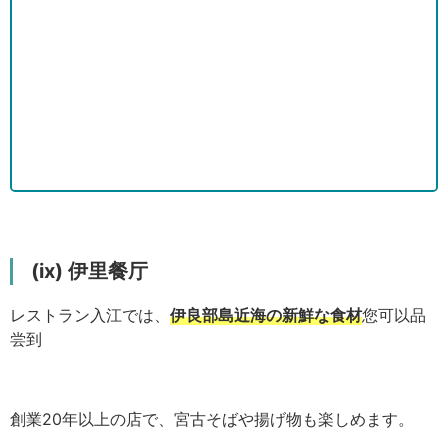
(ix) 伊里餐厅
レストラン入江では、
伊良部島近海の新鮮な食材
您可以品
尝到
創業20年以上の店で、宮古そばや揚げ物も楽しめます。