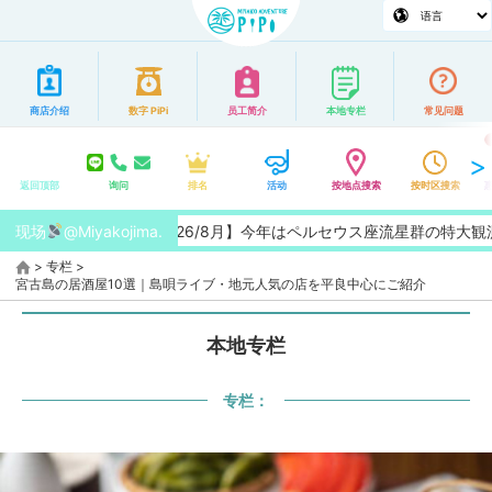
商店介绍
数字 PiPi
员工简介
本地专栏
常见问题
返回顶部
询问
排名
活动
按地点搜索
按时区搜索
现场
@Miyakojima.
【2026/8月】今年はペルセウス座流星群の特大観測チ
>
专栏
>
宮古島の居酒屋10選｜島唄ライブ・地元人気の店を平良中心にご紹介
本地专栏
专栏：