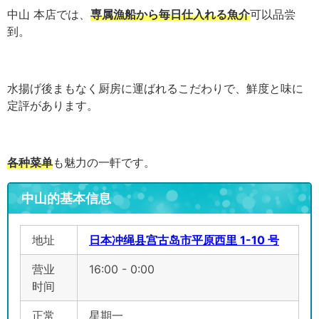
中山 本店では、
専属漁船から毎日仕入れる魚介
可以品尝
到。
水揚げ後まもなく厨房に運ばれるこだわりで、鮮度と味に
定評があります。
各种菜单
も魅力の一軒です。
中山的基本信息
地址
日本冲绳县宫古岛市平原西里 1-10 号
营业
16:00 - 0:00
时间
正常
星期一