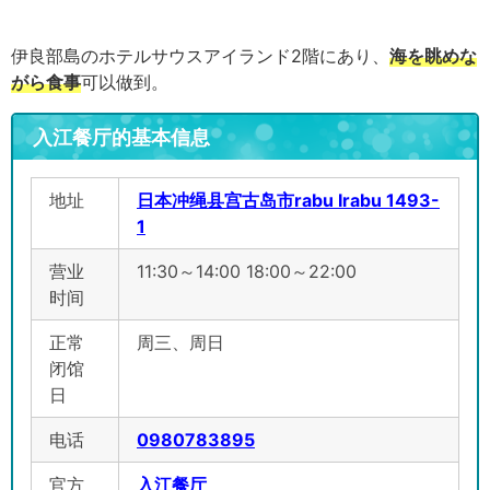
伊良部島のホテルサウスアイランド2階にあり、
海を眺めな
がら食事
可以做到。
入江餐厅的基本信息
地址
日本冲绳县宫古岛市rabu Irabu 1493-
1
营业
11:30～14:00 18:00～22:00
时间
正常
周三、周日
闭馆
日
电话
0980783895
官方
入江餐厅