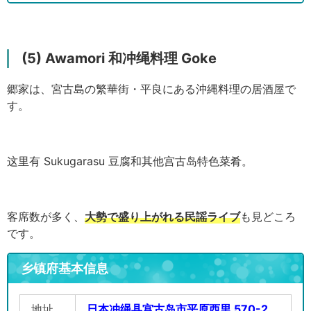
(5) Awamori 和冲绳料理 Goke
郷家は、宮古島の繁華街・平良にある沖縄料理の居酒屋で
す。
这里有 Sukugarasu 豆腐和其他宫古岛特色菜肴。
客席数が多く、
大勢で盛り上がれる民謡ライブ
も見どころ
です。
乡镇府基本信息
地址
日本冲绳县宫古岛市平原西里 570-2