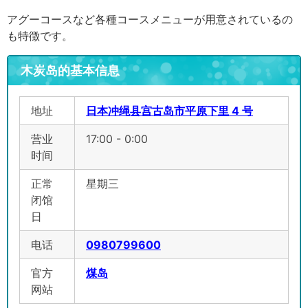
アグーコースなど各種コースメニューが用意されているの
も特徴です。
木炭岛的基本信息
地址
日本冲绳县宫古岛市平原下里 4 号
营业
17:00 - 0:00
时间
正常
星期三
闭馆
日
电话
0980799600
官方
煤岛
网站