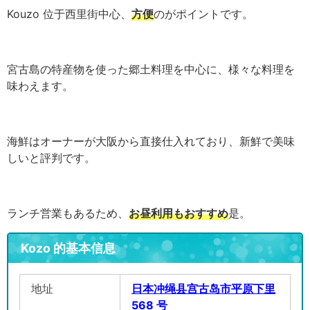
Kouzo 位于西里街中心、
方便
のがポイントです。
宮古島の特産物を使った郷土料理を中心に、様々な料理を
味わえます。
海鮮はオーナーが大阪から直接仕入れており、新鮮で美味
しいと評判です。
ランチ営業もあるため、
お昼利用もおすすめ
是。
Kozo 的基本信息
地址
日本冲绳县宫古岛市平原下里
568 号