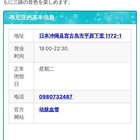
もに三線の音色を楽しめます。
布尼亚的基本信息
地址
日本冲绳县宫古岛市平原下里 1172-1
营业
18:00-22:30.
时间
正常
星期二
闭馆
日
电话
0980732487
官方
动脉血管
网站