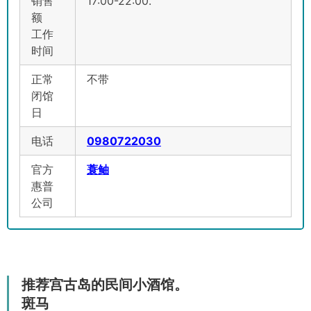
销售
17:00-22:00.
额
工作
时间
正常
不带
闭馆
日
电话
0980722030
官方
蓑鲉
惠普
公司
推荐宫古岛的民间小酒馆。
斑马