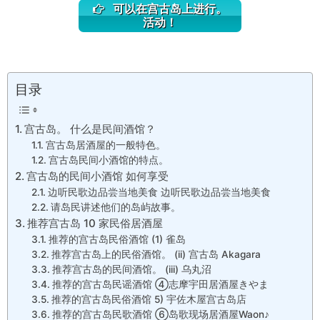
可以在宫古岛上进行。
活动！
目录
宫古岛。 什么是民间酒馆？
宫古岛居酒屋的一般特色。
宫古岛民间小酒馆的特点。
宫古岛的民间小酒馆 如何享受
边听民歌边品尝当地美食 边听民歌边品尝当地美食
请岛民讲述他们的岛屿故事。
推荐宫古岛 10 家民俗居酒屋
推荐的宫古岛民俗酒馆 (1) 雀岛
推荐宫古岛上的民俗酒馆。 (ii) 宫古岛 Akagara
推荐宫古岛的民间酒馆。 (iii) 乌丸沼
推荐的宫古岛民谣酒馆 ④志摩宇田居酒屋きやま
推荐的宫古岛民俗酒馆 5) 宇佐木屋宫古岛店
推荐的宫古岛民歌酒馆 ⑥岛歌现场居酒屋Waon♪