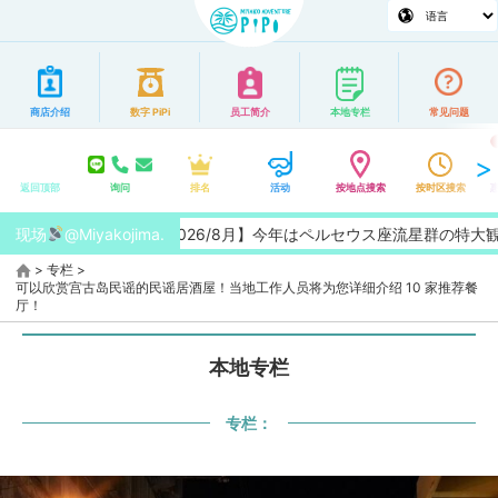
商店介绍
数字 PiPi
员工简介
本地专栏
常见问题
返回顶部
询问
排名
活动
按地点搜索
按时区搜索
现场
@Miyakojima.
【2026/8月】今年はペルセウス座流星群の特大観測チャン
>
专栏
>
可以欣赏宫古岛民谣的民谣居酒屋！当地工作人员将为您详细介绍 10 家推荐餐
厅！
本地专栏
专栏：