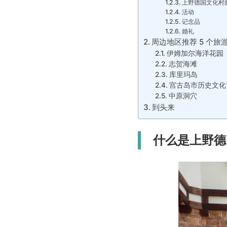
上野德国文化村
活动
记念品
婚礼
周边地区推荐 5 个旅
伊姆加尔海洋花园
志贺海滩
库里玛岛
宫古岛市历史文化
中原洞穴
到头来
什么是上野德