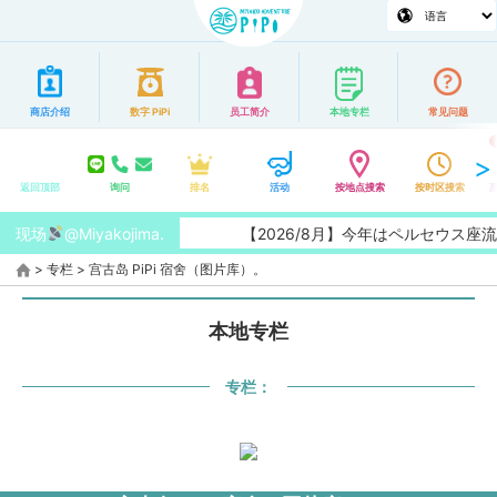
商店介绍
数字 PiPi
员工简介
本地专栏
常见问题
返回顶部
询问
排名
活动
按地点搜索
按时区搜索
现场
@Miyakojima.
【2026/8月】今年はペルセウス座流
>
专栏
>
宫古岛 PiPi 宿舍（图片库）。
本地专栏
专栏：