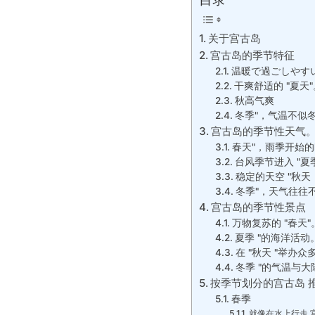
关于宫古岛
宫古岛的季节特征
温暖で過ごしやす
干爽舒适的 "夏天"
秋高气爽
冬季"，气温不似
宫古岛的季节性天气
春天"，雨季开始
台风季节进入 "夏
稳定的天空 "秋天
冬季"，天气往往
宫古岛的季节性景点
万物复苏的 "春天"
夏季 "的海洋活动
在 "秋天 "举办众
冬季 "的气温与
按季节划分的宫古岛 
春季
就像在水上行走 宫