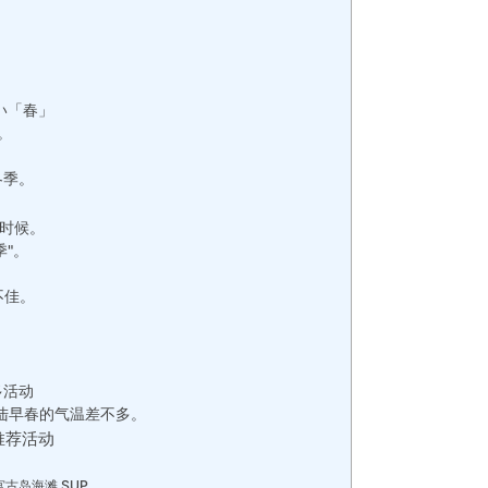
い「春」
。
冬季。
。
的时候。
季"。
不佳。
。
。
多活动
大陆早春的气温差不多。
推荐活动
古岛海滩 SUP