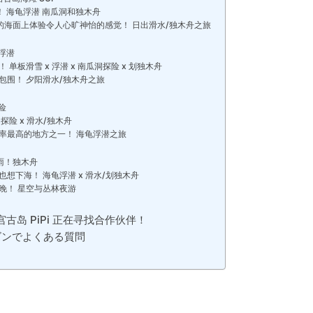
 海龟浮潜 南瓜洞和独木舟
的海面上体验令人心旷神怡的感觉！ 日出滑水/独木舟之旅
浮潜
 单板滑雪 x 浮潜 x 南瓜洞探险 x 划独木舟
包围！ 夕阳滑水/独木舟之旅
险
探险 x 滑水/独木舟
率最高的地方之一！ 海龟浮潜之旅
雨！独木舟
想下海！ 海龟浮潜 x 滑水/划独木舟
晚！ 星空与丛林夜游
 宫古岛 PiPi 正在寻找合作伙伴！
ズンでよくある質問