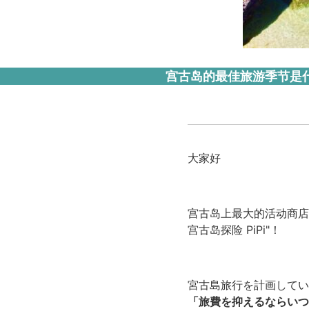
宫古岛的最佳旅游季节是
大家好
宫古岛上最大的活动商店
宫古岛探险 PiPi"！
宮古島旅行を計画してい
「旅費を抑えるならいつ