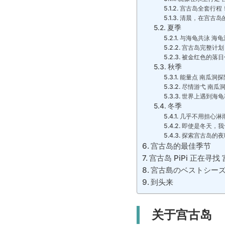
宫古岛全套行程！
清晨，在宫古岛
夏季
与海龟共泳 海龟
宫古岛完整计划！
被金红色的落日
秋季
能量点 南瓜洞探
尽情游弋 南瓜洞
世界上遇到海龟
冬季
几乎不用担心淋
即使是冬天，我也
探索宫古岛的夜
宫古岛的最佳季节
宫古岛 PiPi 正在寻找
宮古島のベストシー
到头来
关于宫古岛